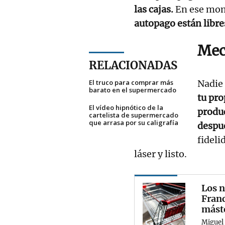
las cajas.
En ese mo
autopago están libre
Mec
RELACIONADAS
El truco para comprar más
Nadie 
barato en el supermercado
tu pro
El vídeo hipnótico de la
produc
cartelista de supermercado
que arrasa por su caligrafía
despu
fideli
láser y listo.
Los n
Franc
mást
Miguel 