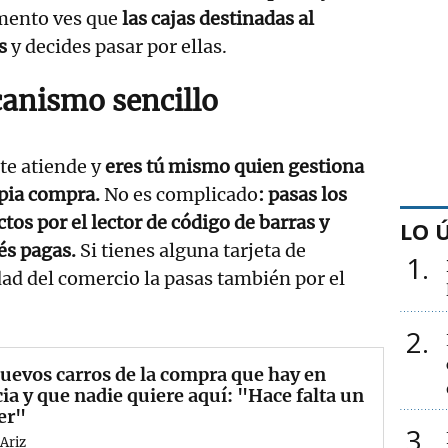
mento ves que
las cajas destinadas al
s
y decides pasar por ellas.
anismo sencillo
te atiende y
eres tú mismo quien gestiona
pia compra.
No es complicado
: pasas los
tos por el lector de código de barras y
LO 
és pagas.
Si tienes alguna tarjeta de
1
dad del comercio la pasas también por el
2
uevos carros de la compra que hay en
ia y que nadie quiere aquí: "Hace falta un
er"
3
Ariz