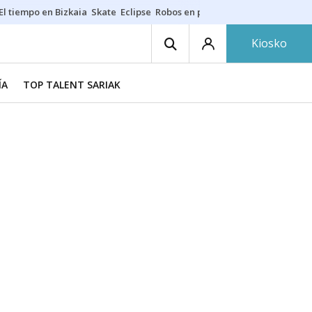
El tiempo en Bizkaia
Skate
Eclipse
Robos en playas
Guardias Osakide
Kiosko
ÍA
TOP TALENT SARIAK