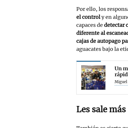
Por ello, los respons
el control
y en algun
capaces de
detectar 
diferente al escanea
cajas de autopago pa
aguacates bajo la eti
Un ma
rápid
Miguel
Les sale más