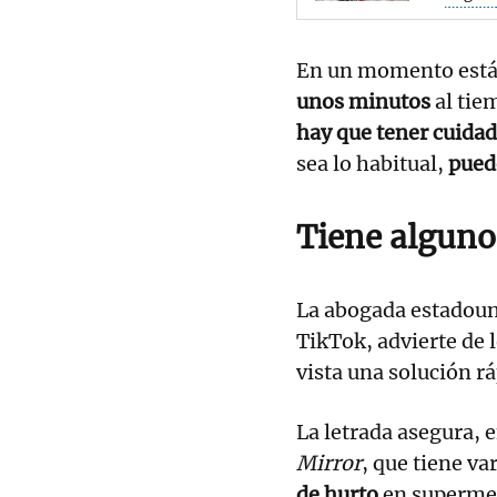
En un momento estás 
unos minutos
al tie
hay que tener cuida
sea lo habitual,
pued
Tiene alguno
La abogada estadoun
TikTok, advierte de 
vista una solución r
La letrada asegura, e
Mirror
, que tiene va
de hurto
en supermer