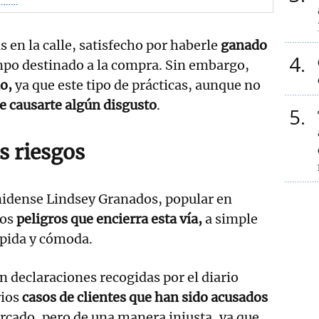
en la calle, satisfecho por haberle
ganado
4
mpo destinado a la compra. Sin embargo,
do,
ya que este tipo de prácticas, aunque no
e causarte algún disgusto
.
5
s riesgos
idense Lindsey Granados, popular en
los
peligros que encierra esta vía,
a simple
ápida y cómoda.
n declaraciones recogidas por el diario
rios
casos de clientes que han sido acusados
cado, pero de una manera injusta, ya que