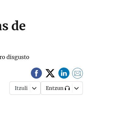
as de
ro disgusto
Itzuli
Entzun