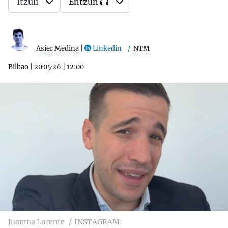
Itzuli
Entzun
Asier Medina
|
Linkedin
NTM
Bilbao
|
20·05·26
|
12:00
Juanma Lorente
INSTAGRAM: