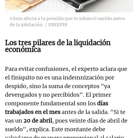
Cómo afecta a tu pensión que te suban el sueldo antes
de la jubilación
FREEPIK
Los tres pilares de la liquidación
económica
Para evitar confusiones, el experto aclara que
el finiquito no es una indemnización por
despido, sino la suma de conceptos "ya
devengados y no percibidos". El primer
componente fundamental son los
días
trabajados en el mes
antes de la salida. "Si te
vas un
20 de abril
, pues veinte días de abril de
sueldo", explica. Este montante debe
calcularse de manera proporcional al salario