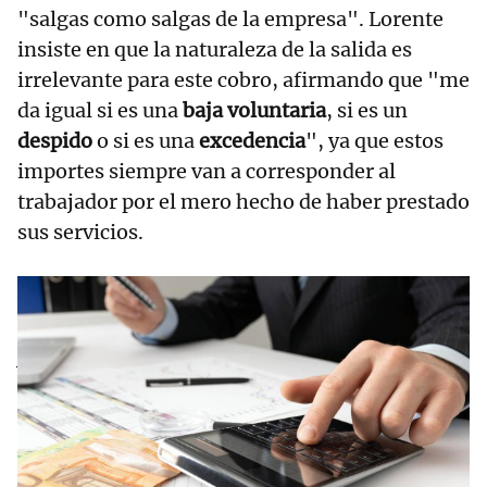
"salgas como salgas de la empresa". Lorente
insiste en que la naturaleza de la salida es
irrelevante para este cobro, afirmando que "me
da igual si es una
baja voluntaria
, si es un
despido
o si es una
excedencia
", ya que estos
importes siempre van a corresponder al
trabajador por el mero hecho de haber prestado
sus servicios.
RELACIONADAS
Juanma Lorente,
abogado
laboralista, avisa:
"Vas tardísimo si
no has hablado ya
con tu empresa"