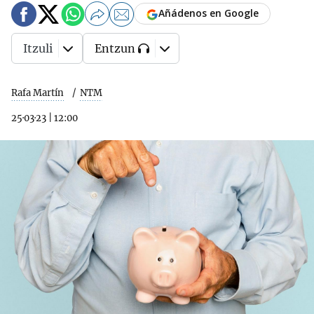
Añádenos en Google
Itzuli
Entzun
Rafa Martín
NTM
25·03·23
|
12:00