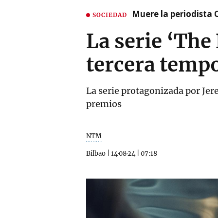
Muere la periodista 
SOCIEDAD
La serie ‘The
tercera temp
La serie protagonizada por Jer
premios
NTM
Bilbao
|
14·08·24
|
07:18