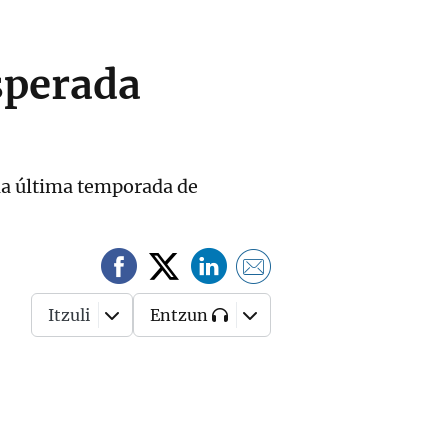
esperada
 la última temporada de
Itzuli
Entzun