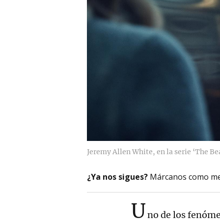
Jeremy Allen White, en la serie ‘The Bea
¿Ya nos sigues?
Márcanos como me
U
no de los fenóme