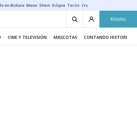
do en Bizkaia
Messi
Shein
Eclipse
Terzic
Cruz Gorbeia
Guía Macarfi
Kiosko
D
CINE Y TELEVISIÓN
MASCOTAS
CONTANDO HISTORIAS