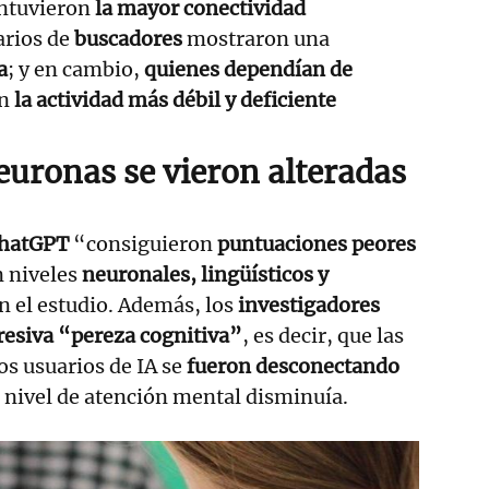
ntuvieron
la mayor conectividad
uarios de
buscadores
mostraron una
a
; y en cambio,
quienes dependían de
on
la actividad más débil y deficiente
euronas se vieron alteradas
ChatGPT
“consiguieron
puntuaciones peores
 niveles
neuronales, lingüísticos y
n el estudio. Además, los
investigadores
resiva “pereza cognitiva”
, es decir, que las
os usuarios de IA se
fueron desconectando
u nivel de atención mental disminuía.