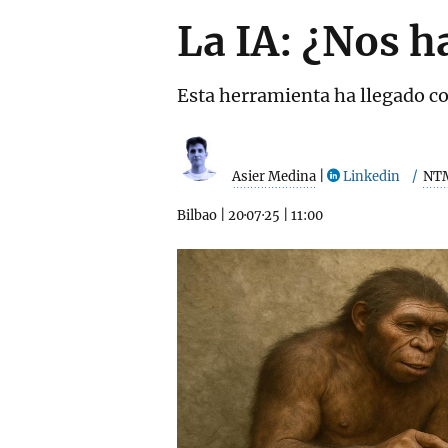
La IA: ¿Nos h
Esta herramienta ha llegado co
Asier Medina
|
Linkedin
NT
Bilbao
|
20·07·25
|
11:00