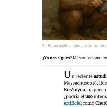
El ‘Homo habilis’, ejemplo de inventor 
¿Ya nos sigues?
Márcanos como me
U
n reciente
estudi
Massachusetts), lide
Kos'myna
, ha puest
¿podría el
uso
intens
artificial
como
Chat