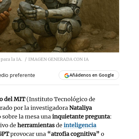
para la IA.
IMAGEN GENERADA CON IA
dio preferente
Añádenos en Google
o del MIT
(Instituto Tecnológico de
rado por la investigadora
Nataliya
o sobre la mesa una
inquietante pregunta
:
ivo de
herramientas
de
inteligencia
GPT
provocar una
“atrofia cognitiva”
o