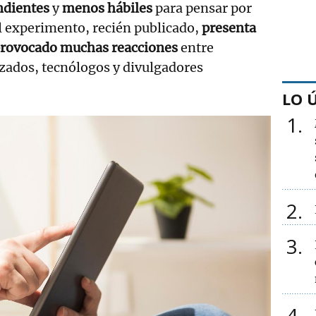
ndientes
y
menos hábiles
para pensar por
 experimento, recién publicado,
presenta
provocado muchas reacciones
entre
izados, tecnólogos y divulgadores
LO 
1
2
3
4