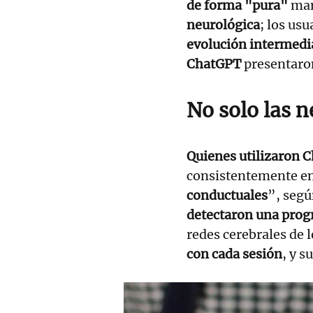
de forma "pura"
ma
neurológica
; los us
evolución intermedi
ChatGPT
presentar
No solo las n
Quienes utilizaron 
consistentemente en
conductuales
”, segú
detectaron una prog
redes cerebrales de l
con cada sesión
, y s