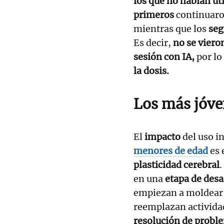
los que no habían uti
primeros
continuar
mientras que los
se
Es decir,
no se viero
sesión con IA,
por lo
la dosis.
Los más jóven
El
impacto
del uso i
menores de edad
es
plasticidad cerebral
.
en una
etapa de desa
empiezan a moldear 
reemplazan activida
resolución de probl