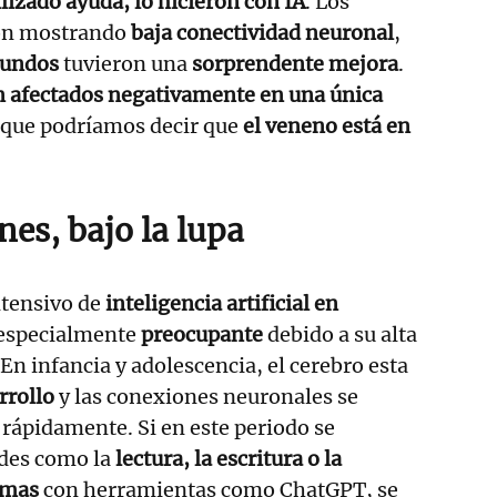
lizado ayuda, lo hicieron con IA
. Los
on mostrando
baja conectividad neuronal
,
gundos
tuvieron una
sorprendente mejora
.
n afectados negativamente en una única
 que podríamos decir que
el veneno está en
es, bajo la lupa
ntensivo de
inteligencia artificial en
 especialmente
preocupante
debido a su alta
 En infancia y adolescencia, el cerebro esta
rrollo
y las conexiones neuronales se
rápidamente. Si en este periodo se
des como la
lectura, la escritura o la
emas
con herramientas como ChatGPT, se