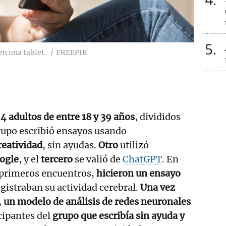
5
en una tablet.
FREEPIK
54 adultos de entre 18 y 39 años
, divididos
rupo escribió ensayos usando
reatividad
, sin ayudas.
Otro
utilizó
ogle
, y el
tercero
se valió de
ChatGPT
. En
s primeros encuentros,
hicieron un ensayo
gistraban su actividad cerebral.
Una vez
,
un modelo de análisis de redes neuronales
cipantes del
grupo que escribía sin ayuda y