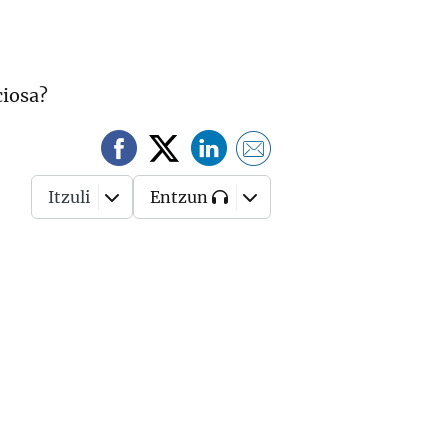
ciosa?
Itzuli
Entzun