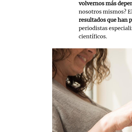
volvernos más depe
nosotros mismos? El
resultados que han 
periodistas especial
científicos.
RELACIONADAS
“Vendemos el uso de la IA en
la enseñanza como una
innovación y una mejora
pero es una gran falacia”
Superman Trump: la Casa
Blanca tira de IA para
describir al mandatario
como "símbolo de
esperanza"