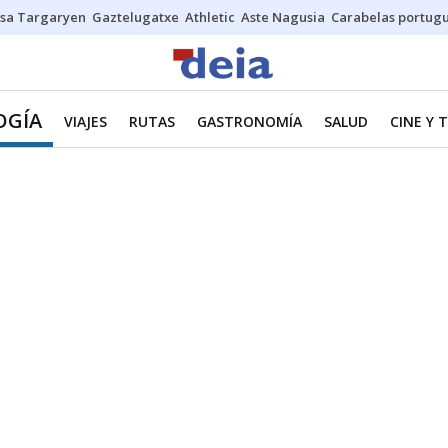
sa Targaryen
Gaztelugatxe
Athletic
Aste Nagusia
Carabelas portug
OGÍA
VIAJES
RUTAS
GASTRONOMÍA
SALUD
CINE Y 