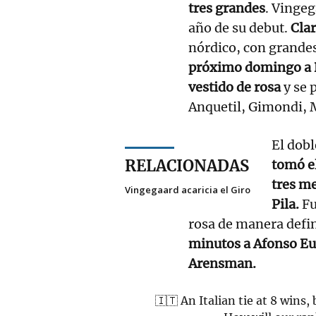
tres grandes
. Vingeg
año de su debut.
Clar
nórdico, con grandes
próximo domingo a R
vestido de rosa
y se p
Anquetil, Gimondi, 
El dobl
RELACIONADAS
tomó e
tres me
Vingegaard acaricia el Giro
Pila.
Fu
rosa de manera defin
minutos a Afonso Eul
Arensman.
🇮🇹 An Italian tie at 8 wins