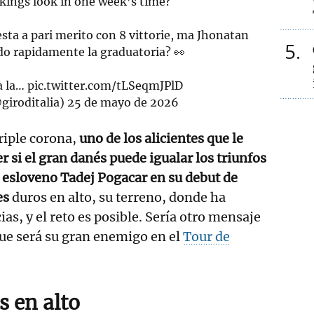
kings look in one week’s time?
testa a pari merito con 8 vittorie, ma Jhonatan
5
do rapidamente la graduatoria? 👀
à la…
pic.twitter.com/tLSeqmJPlD
@giroditalia)
25 de mayo de 2026
riple corona,
uno de los alicientes que le
er si el gran danés puede igualar los triunfos
l esloveno Tadej Pogacar en su debut de
es
duros en alto, su terreno, donde ha
as, y el reto es posible. Sería otro mensaje
que será su gran enemigo en el
Tour de
s en alto