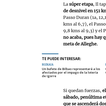
La
súper etapa
, Il t
de desnivel en 151 k
Passo Duran (1a, 12,1
kms al 6,7), el Pass
9,8 kms al 9,3) y el 
no acaba, pues hay qu
meta de Alleghe.
TE PUEDE INTERESAR:
BIZKAIA
Un bufete de Bilbao representará a los
afectados por el impago de la lotería
de Igorre
Si quedan fuerzas,
e
sábado, penúltima e
que se ascenderá dos