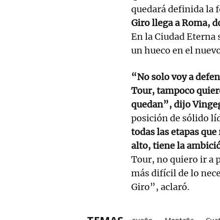
quedará definida la f
Giro llega a Roma, do
En la Ciudad Eterna s
un hueco en el nuevo
“No solo voy a defen
Tour, tampoco quier
quedan”, dijo Ving
posición de sólido l
todas las etapas que 
alto, tiene la ambic
Tour, no quiero ir a 
más difícil de lo ne
Giro”, aclaró.
TEMAS
sueño
Montaña
Cua