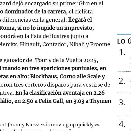
aard dejó encargado su primer Giro en el
o dominador de la carrera
, el ciclista
 diferencias en la general,
llegará el
oma, si no lo impide un imprevisto,
ondrá en la lista de ilustres junto a
LO 
Merckx, Hinault, Contador, Nibali y Froome.
1
e ganador del Tour y de la Vuelta 2025,
l mando en tres apariciones puntuales, en
tas en alto: Blockhaus, Corno alle Scale y
2
eron tres certeros disparos para vestirse de
itiva.
En la clasificación aventaja en 2.26
3
álio, en 2.50 a Felix Gall, en 3.03 a Thymen
4
, but Jhonny Narvaez is moving up quickly 👀