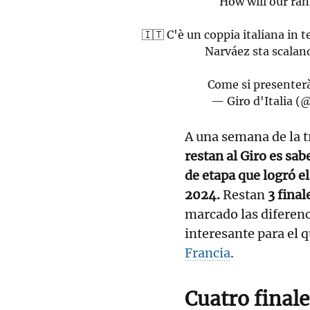
How will our ran
🇮🇹 C'è un coppia italiana in 
Narváez sta scalan
Come si presenter
— Giro d'Italia (
A una semana de la t
restan al Giro es sab
de etapa que logró e
2024.
Restan
3 final
marcado las diferenci
interesante para el 
Francia
.
Cuatro finale