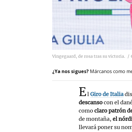
Vingegaard, de rosa tras su victoria.
¿Ya nos sigues?
Márcanos como me
E
l
Giro de Italia
di
descanso
con el dan
como
claro patrón de
de montaña,
el nórd
llevará poner su nom