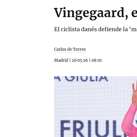
Vingegaard, e
El ciclista danés defiende la ‘m
Carlos de Torres
Madrid
|
26·05·26
|
08:01