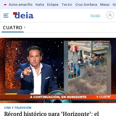
Aviso amarillo
Italia
Eclipse
Terzic
Cruz Gorbeia
Messi
G
Kiosko
CUATRO
CINE Y TELEVISIÓN
Récord histórico para 'Horizonte': el