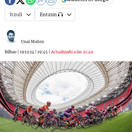
Itzuli
Entzun
Unai Muñoz
Bilbao
|
19·12·24
|
19:45
|
Actualizado a las 21:49