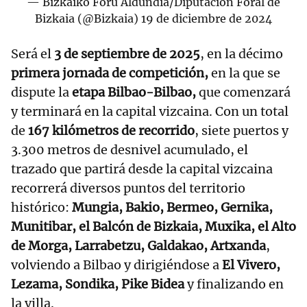
— Bizkaiko Foru Aldundia/Diputación Foral de
Bizkaia (@Bizkaia)
19 de diciembre de 2024
Será el
3 de septiembre de 2025
, en la décimo
primera jornada de competición,
en la que se
dispute la
etapa Bilbao-Bilbao,
que comenzará
y terminará en la capital vizcaina. Con un total
de
167 kilómetros de recorrido
, siete puertos y
3.300 metros de desnivel acumulado, el
trazado que partirá desde la capital vizcaina
recorrerá diversos puntos del territorio
histórico:
Mungia, Bakio, Bermeo, Gernika,
Munitibar, el Balcón de Bizkaia, Muxika, el Alto
de Morga, Larrabetzu, Galdakao, Artxanda
,
volviendo a Bilbao y dirigiéndose a
El Vivero,
Lezama, Sondika, Pike Bidea
y finalizando en
la villa.