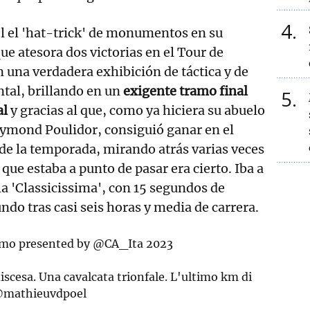
4
l el 'hat-trick' de monumentos en su
ue atesora dos victorias en el Tour de
n una verdadera exhibición de táctica y de
ntal, brillando en un
exigente tramo final
5
al
y gracias al que, como ya hiciera su abuelo
aymond Poulidor, consiguió ganar en el
 la temporada, mirando atrás varias veces
ue estaba a punto de pasar era cierto. Iba a
la 'Classicissima', con 15 segundos de
ndo tras casi seis horas y media de carrera.
emo
presented by
@CA_Ita
2023
discesa. Una cavalcata trionfale. L'ultimo km di
mathieuvdpoel