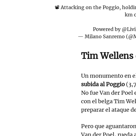
📽️ Attacking on the Poggio, holdi
km 
Powered by
@Liv
— Milano Sanremo (@
Tim Wellens 
Un monumento en el
subida al Poggio
(3,7
No fue Van der Poel e
con el belga Tim Wel
preparar el ataque d
Pero que aguantaron
Van der Poel, rueda 