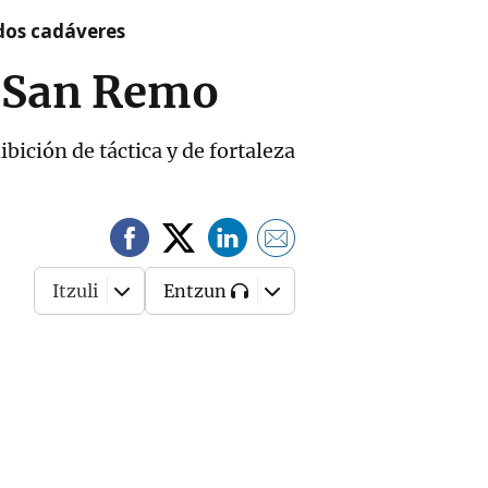
 dos cadáveres
n-San Remo
ición de táctica y de fortaleza
Itzuli
Entzun