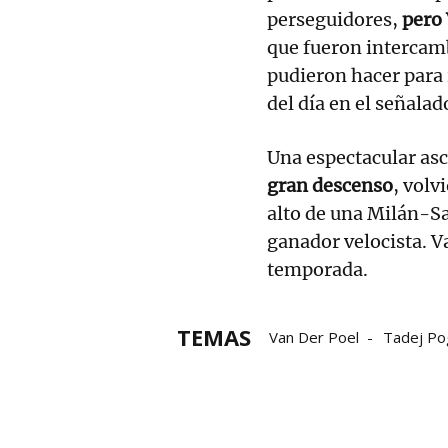
perseguidores,
pero 
que fueron intercamb
pudieron hacer para 
del día en el señala
Una espectacular as
gran descenso
, volv
alto de una Milán-S
ganador velocista. Va
temporada.
TEMAS
Van Der Poel
Tadej Po