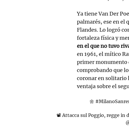
Ya tiene Van Der Poe
palmarés, ese en el q
Flandes. Lo logró co
fortaleza física y me
en el que no tuvo riv
en 1961, el mítico R
primer monumento de
comprobando que lo q
coronar en solitario 
ventaja sobre el segu
🌼
#MilanoSanr
📽️ Attacca sul Poggio, regge in 
@