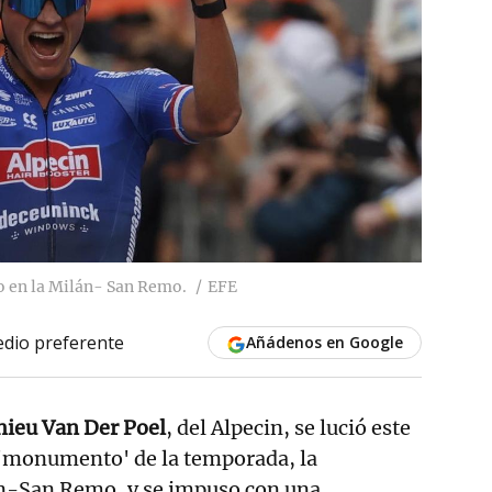
o en la Milán- San Remo.
EFE
dio preferente
Añádenos en Google
ieu Van Der Poel
, del Alpecin, se lució este
 'monumento' de la temporada, la
án-San Remo, y se impuso con una