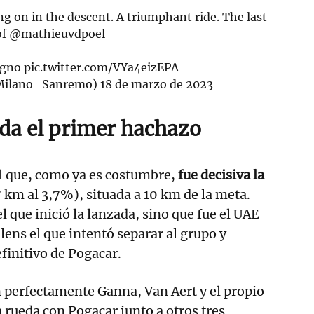
ng on in the descent. A triumphant ride. The last
of
@mathieuvdpoel
igno
pic.twitter.com/VYa4eizEPA
Milano_Sanremo)
18 de marzo de 2023
da el primer hachazo
 que, como ya es costumbre,
fue decisiva la
 km al 3,7%), situada a 10 km de la meta.
l que inició la lanzada, sino que fue el UAE
lens el que intentó separar al grupo y
efinitivo de Pogacar.
 perfectamente Ganna, Van Aert y el propio
a rueda con Pogacar junto a otros tres