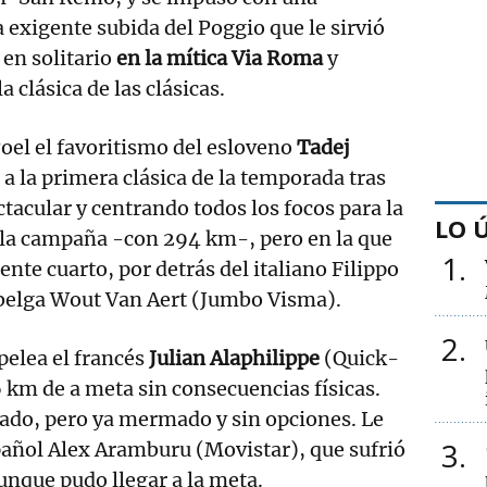
a exigente subida del Poggio que le sirvió
 en solitario
en la mítica Via Roma
y
a clásica de las clásicas.
oel el favoritismo del esloveno
Tadej
 a la primera clásica de la temporada tras
tacular y centrando todos los focos para la
LO 
 la campaña -con 294 km-, pero en la que
1
nte cuarto, por detrás del italiano Filippo
 belga Wout Van Aert (Jumbo Visma).
2
pelea el francés
Julian Alaphilippe
(Quick-
6 km de a meta sin consecuencias físicas.
zado, pero ya mermado y sin opciones. Le
3
pañol Alex Aramburu (Movistar), que sufrió
unque pudo llegar a la meta.