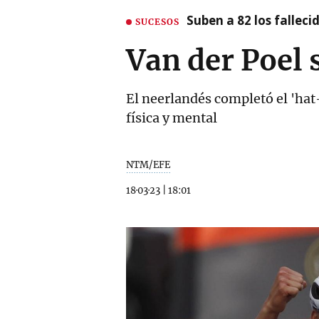
Suben a 82 los fallec
SUCESOS
Van der Poel
El neerlandés completó el 'hat
física y mental
NTM/EFE
18·03·23
|
18:01