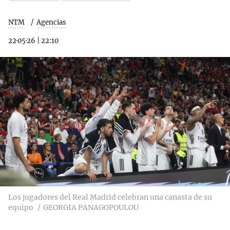
NTM
Agencias
22·05·26
|
22:10
Los jugadores del Real Madrid celebran una canasta de su
equipo
GEORGIA PANAGOPOULOU