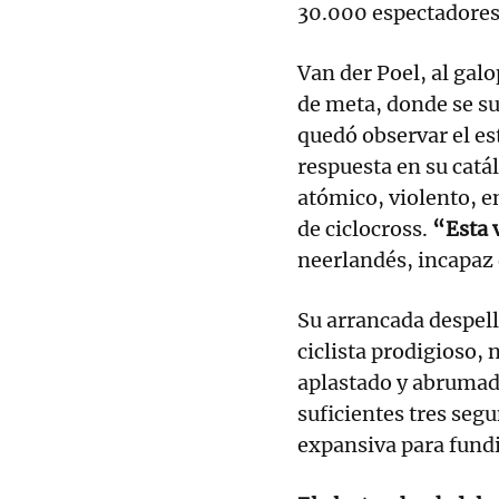
30.000 espectadores
Van der Poel, al gal
de meta, donde se sup
quedó observar el est
respuesta en su catá
atómico, violento, e
de ciclocross.
“Esta v
neerlandés, incapaz d
Su arrancada despelle
ciclista prodigioso,
aplastado y abrumado
suficientes tres seg
expansiva para fundi