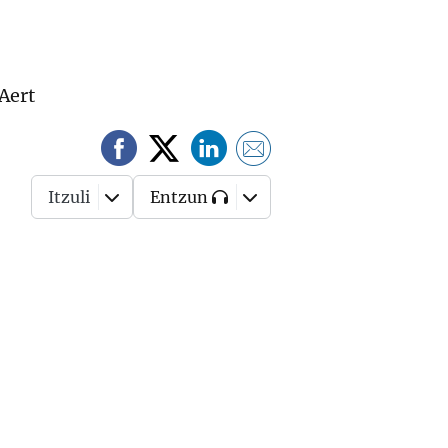
 Aert
Itzuli
Entzun