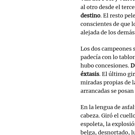
al otro desde el ter
destino
. El resto pe
conscientes de que l
alejada de los demás
Los dos campeones se
padecía con lo tablo
hubo concesiones.
D
éxtasis
. El último g
miradas propias de la
arrancadas se posan 
En la lengua de asfal
cabeza. Giró el cuel
espoleta, la explosi
belga, desnortado, l