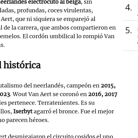
neerlandés electrocutó al belga
, sin
4
ladas, profundas, coces virulentas,
Aert, que ni siquiera se emparejó al
al de la carrera, que ambos compartieron en
5
gemelos. El cordón umbilical lo rompió Van
s.
 histórica
brutalismo del neerlandés, campeón en
2
015,
2023
. Wout Van Aert se coronó en
2016, 2017
les pertenece. Terratenientes. Es su
ellos,
Iserbyt
agarró el bronce. Fue el mejor
no parecen héroes.
ert desmigajaron el circuito cosidos el uno