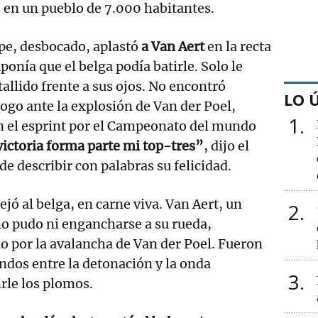
 en un pueblo de 7.000 habitantes.
ope, desbocado, aplastó
a Van Aert
en la recta
onía que el belga podía batirle. Solo le
allido frente a sus ojos. No encontró
LO 
logo ante la explosión de Van der Poel,
1
n el esprint por el Campeonato del mundo
ictoria forma parte mi top-tres”
, dijo el
e describir con palabras su felicidad.
jó al belga, en carne viva. Van Aert, un
2
 no pudo ni engancharse a su rueda,
 por la avalancha de Van der Poel. Fueron
undos entre la detonación y la onda
3
rle los plomos.