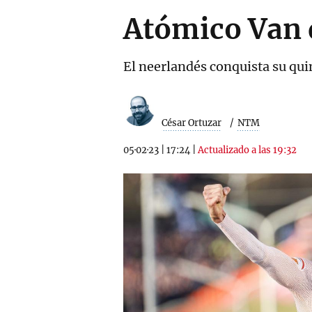
Atómico Van 
El neerlandés conquista su quin
César Ortuzar
NTM
05·02·23
|
17:24
|
Actualizado a las 19:32