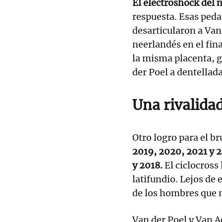
El electroshock del 
respuesta. Esas peda
desarticularon a Van 
neerlandés en el fin
la misma placenta, 
der Poel a dentellada
Una rivalidad
Otro logro para el 
2019, 2020, 2021 y 
y 2018.
El ciclocross 
latifundio. Lejos de 
de los hombres que 
Van der Poel y Van A