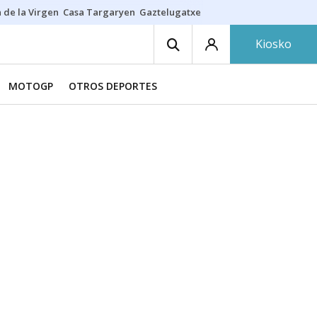
 de la Virgen
Casa Targaryen
Gaztelugatxe
Athletic
Aste Nagusia
C
Kiosko
MOTOGP
OTROS DEPORTES