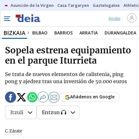
Asunción de la Virgen
Casa Targaryen
Gaztelugatxe
Athletic
Kiosko
BIZKAIA
BILBAO
BARRIOS
ARRATIA
DURANGALDEA
Sopela estrena equipamiento
en el parque Iturrieta
Se trata de nuevos elementos de calistenia, ping
pong y ajedrez tras una inversión de 50.000 euros
Añádenos en Google
Itzuli
Entzun
C. Zárate