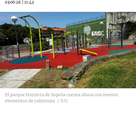
03·06·26
|
11:42
El parque Iturrieta de Sopela cuenta ahora con nuevos
elementos de calistenia
S.U.