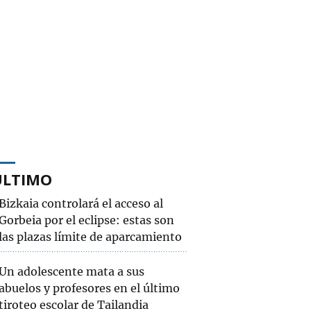
ÚLTIMO
Bizkaia controlará el acceso al
Gorbeia por el eclipse: estas son
las plazas límite de aparcamiento
Un adolescente mata a sus
abuelos y profesores en el último
tiroteo escolar de Tailandia