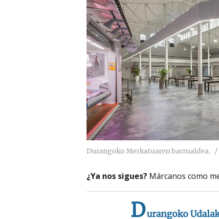
Durangoko Merkatuaren barrualdea.
¿Ya nos sigues?
Márcanos como me
D
urangoko Udala