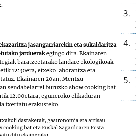
z.
3
4
ekazaritza jasangarriarekin eta sukaldaritza
otutako jarduerak
egingo dira. Ekainaren
tegiak baratzeetarako landare ekologikoak
etik 12:30era, etxeko laborantza eta
5
statuz. Ekainaren 20an, Mentxu
n sendabelarrei buruzko show cooking bat
tik 12:00etara, eguneroko elikaduran
a txertatu erakusteko.
xakoli dastaketak, gastronomia eta artisau
w cooking bat eta Euskal Sagardoaren Festa
atu ditu ekainerako.