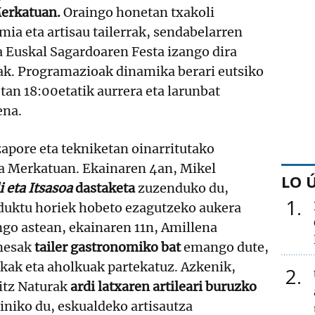
Merkatuan.
Oraingo honetan txakoli
ia eta artisau tailerrak, sendabelarren
a Euskal Sagardoaren Festa izango dira
ak. Programazioak dinamika berari eutsiko
etan 18:00etatik aurrera eta larunbat
ena.
apore eta tekniketan oinarritutako
ra Merkatuan. Ekainaren 4an, Mikel
LO 
 eta Itsasoa
dastaketa
zuzenduko du,
1
duktu horiek hobeto ezagutzeko aukera
ngo astean, ekainaren 11n, Amillena
nesak
tailer gastronomiko bat
emango dute,
ikak eta aholkuak partekatuz. Azkenik,
2
itz Naturak
ardi latxaren artileari buruzko
iniko du, eskualdeko artisautza