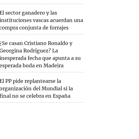
El sector ganadero y las
instituciones vascas acuerdan una
compra conjunta de forrajes
¿Se casan Cristiano Ronaldo y
Georgina Rodríguez? La
inesperada fecha que apunta a su
esperada boda en Madeira
El PP pide replantearse la
organización del Mundial si la
final no se celebra en España