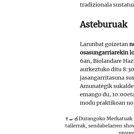
tradizionala sustatu
Asteburuak
Larunbat goizetan
n
osasungarriarekin l
6an, Biolandare Haz
aurkeztuko ditu 8:30
jasangarritasuna su
Amunategik sukaldea
emango du, 10:00eta
modu praktikoan nol
🍷🍳🍏Durangoko Merkatuak t
tailerrak, sendabelarren sho
propos