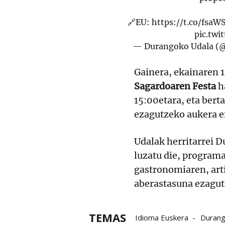
🔗EU:
https://t.co/fsaW
pic.tw
— Durangoko Udala (
Gainera, ekainaren 
Sagardoaren Festa
h
15:00etara, eta bert
ezagutzeko aukera em
Udalak herritarrei 
luzatu die, programa
gastronomiaren, arti
aberastasuna ezagut
TEMAS
Idioma Euskera
Durang