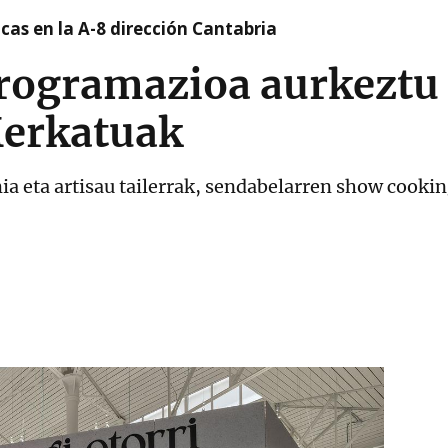
cas en la A-8 dirección Cantabria
rogramazioa aurkeztu
erkatuak
a eta artisau tailerrak, sendabelarren show cooki