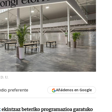
D. U.
dio preferente
Añádenos en Google
k
ekintzaz beteriko programazioa garatuko