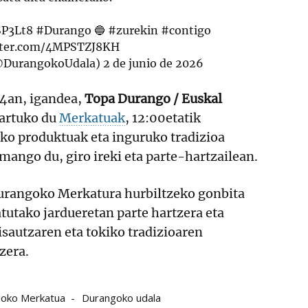
SP3Lt8
#Durango
🔵
#zurekin
#contigo
itter.com/4MPSTZJ8KH
@DurangokoUdala)
2 de junio de 2026
14an, igandea,
Topa Durango / Euskal
artuko du
Merkatuak
, 12:00etatik
ako produktuak eta inguruko tradizioa
ango du, giro ireki eta parte-hartzailean.
Durangoko Merkatura hurbiltzeko gonbita
tutako jardueretan parte hartzera eta
sautzaren eta tokiko tradizioaren
zera.
oko Merkatua
Durangoko udala