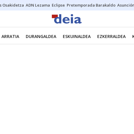
s Osakidetza
ADN Lezama
Eclipse
Pretemporada Barakaldo
Asunción
ARRATIA
DURANGALDEA
ESKUINALDEA
EZKERRALDEA