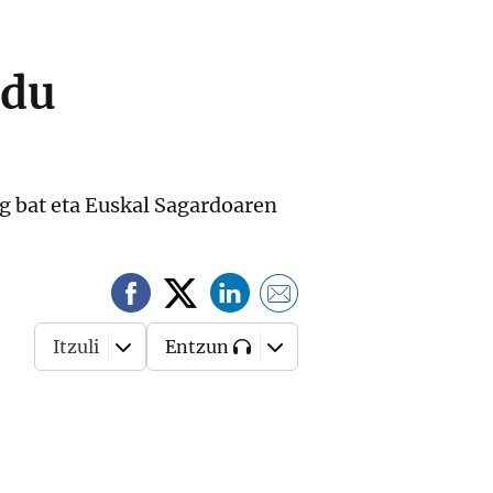
 du
ng bat eta Euskal Sagardoaren
Itzuli
Entzun