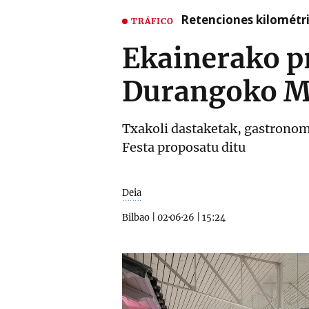
Retenciones kilométri
TRÁFICO
Ekainerako p
Durangoko M
Txakoli dastaketak, gastronomi
Festa proposatu ditu
Deia
Bilbao
|
02·06·26
|
15:24