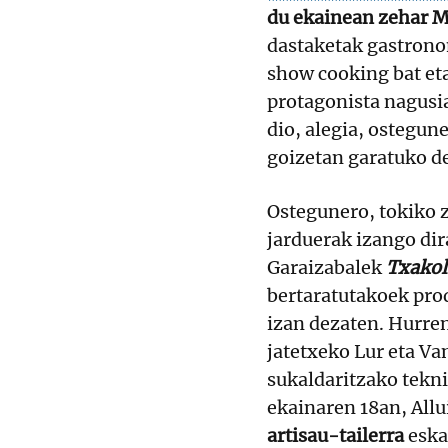
du ekainean zehar 
dastaketak gastronom
show cooking bat et
protagonista nagusi
dio, alegia, ostegun
goizetan garatuko d
Ostegunero, tokiko z
jarduerak izango di
Garaizabalek
Txakoli
bertaratutakoek pro
izan dezaten. Hurre
jatetxeko Lur eta Va
sukaldaritzako tekn
ekainaren 18an, Allu
artisau-tailerra
eska