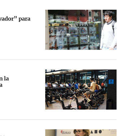
vador” para
n la
a