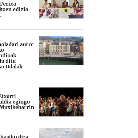
 Ferixa
koen edizio
a
boladari aurre
ko
ndioak
du ditu
ko Udalak
Etxarti
ldia egingo
 Muxikebarrin
 hasiko dira