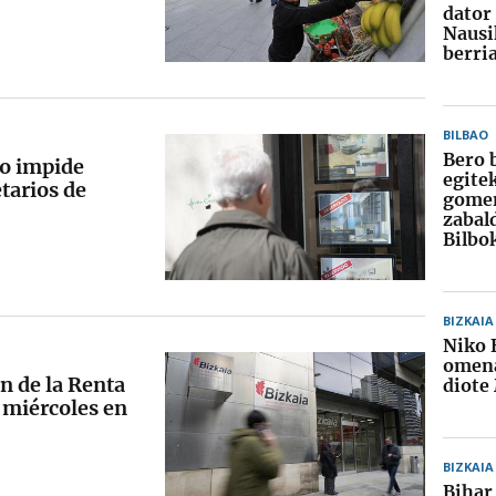
dator
Nausi
berri
BILBAO
Bero 
vo impide
egite
etarios de
gome
zabal
Bilbo
BIZKAIA
Niko 
omena
n de la Renta
diote
 miércoles en
BIZKAIA
Bihar