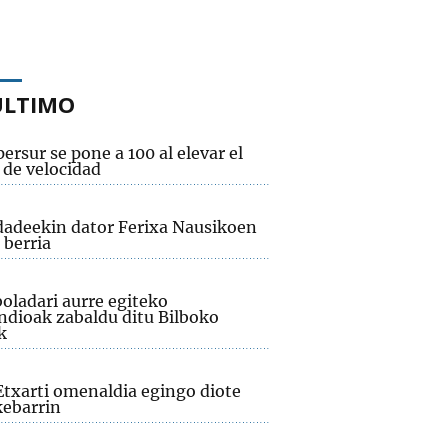
ÚLTIMO
ersur se pone a 100 al elevar el
 de velocidad
adeekin dator Ferixa Nausikoen
 berria
oladari aurre egiteko
dioak zabaldu ditu Bilboko
k
Etxarti omenaldia egingo diote
ebarrin