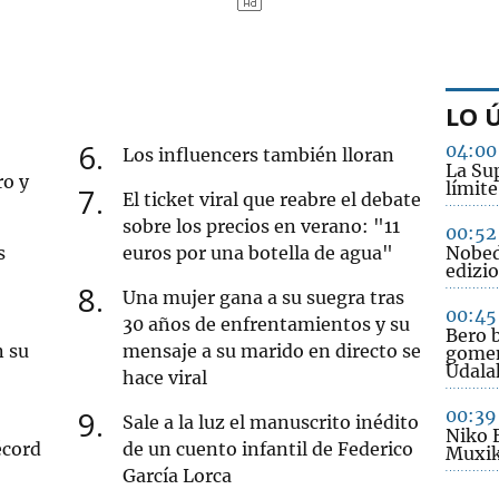
LO 
6
04:00
Los influencers también lloran
La Sup
ro y
límite
7
El ticket viral que reabre el debate
sobre los precios en verano: "11
00:52
s
euros por una botella de agua"
Nobed
edizio
8
Una mujer gana a su suegra tras
00:45
30 años de enfrentamientos y su
Bero b
n su
mensaje a su marido en directo se
gomen
Udala
hace viral
9
00:39
Sale a la luz el manuscrito inédito
Niko 
écord
de un cuento infantil de Federico
Muxik
García Lorca