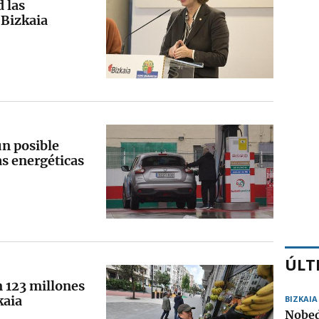
 las
 Bizkaia
un posible
as energéticas
ÚLT
n 123 millones
kaia
BIZKAIA
Nobed