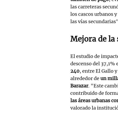
las carreteras secun
los cascos urbanos y
las vías secundarias
Mejora de la 
El estudio de impacto
descenso del 37,1% e
240
, entre El Gallo 
alrededor de
un mill
Barazar
. "Este camb
contribuido de forma
las áreas urbanas co
valorado la instituci