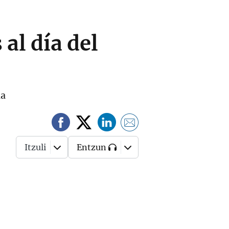
al día del
ia
Itzuli
Entzun