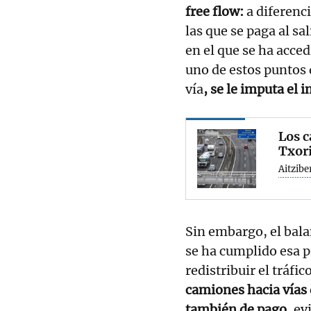
free flow:
a diferenci
las que se paga al sa
en el que se ha acced
uno de estos puntos 
vía
, se le imputa el
Los c
Txori
Aitzibe
Sin embargo, el bal
se ha cumplido esa p
redistribuir el tráfic
camiones hacia vías 
también de pago
, e