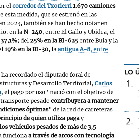
or el
corredor del Txorierri
1.670 camiones
de esta medida, que se estrenó en las
 en 2023, también se han hecho notar en
rio: en la
N-240
, entre El Gallo y Ubidea, el
l
37,1%
; del
25% en la BI-625
entre Buia y la
el
19% en la BI-30
, la
antigua A-8
, entre
LO 
ha recordado el diputado foral de
1
structuras y Desarrollo Territorial,
Carlos
a
, el pago por uso "nació con el objetivo de
 transporte pesado
contribuyera a mantener
ondiciones óptimas
" de la red de carreteras
principio de quien utiliza paga
y
2
los vehículos pesados de más de 3,5
a
funciona
a través de arcos con tecnología