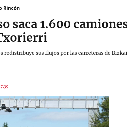
o Rincón
so saca 1.600 camiones 
Txorierri
 redistribuye sus flujos por las carreteras de Bizka
17:39