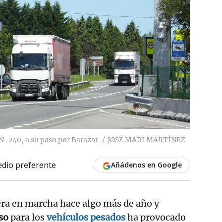
 N-240, a su paso por Barazar
JOSÉ MARI MARTÍNEZ
dio preferente
Añádenos en Google
era en marcha hace algo más de año y
so
para los
vehículos pesados
ha provocado