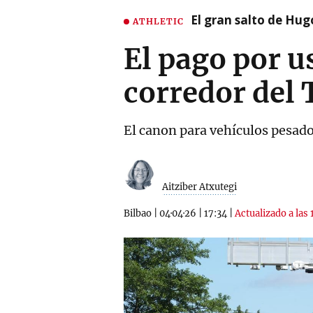
El gran salto de Hug
ATHLETIC
El pago por u
corredor del 
El canon para vehículos pesados
Aitziber Atxutegi
Bilbao
|
04·04·26
|
17:34
|
Actualizado a las 