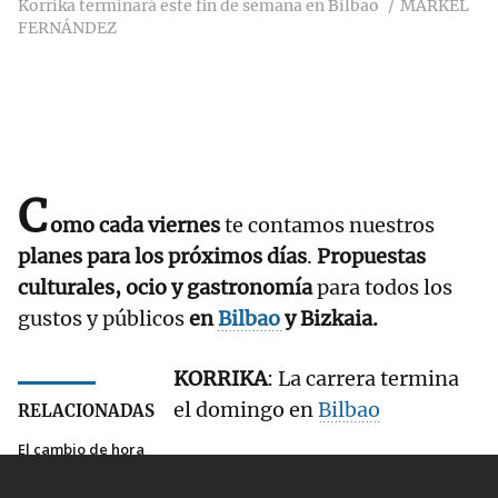
Korrika terminará este fin de semana en Bilbao
MARKEL
FERNÁNDEZ
C
omo cada viernes
te contamos nuestros
planes para los próximos días
.
Propuestas
culturales, ocio y gastronomía
para todos los
gustos y públicos
en
Bilbao
y Bizkaia.
KORRIKA
: La carrera termina
el domingo en
Bilbao
RELACIONADAS
El cambio de hora
será este fin de
semana de sábado