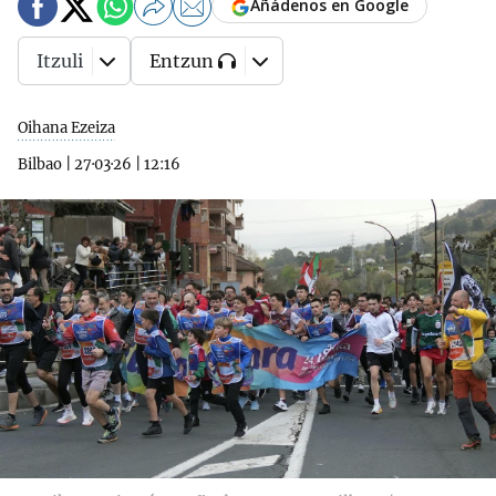
Añádenos en Google
Itzuli
Entzun
Oihana Ezeiza
Bilbao
|
27·03·26
|
12:16