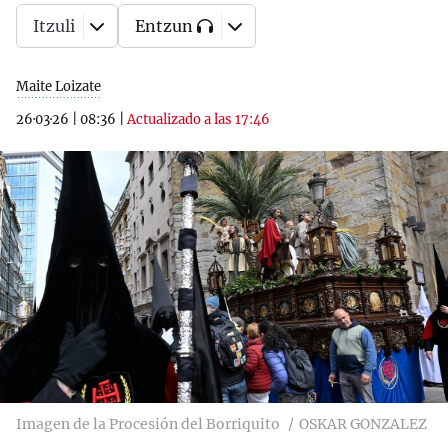
Itzuli
Entzun
Maite Loizate
26·03·26
|
08:36
|
Actualizado a las 17:46
Imagen de la Procesión del Borriquito
OSKAR GONZALEZ