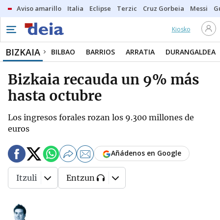
Aviso amarillo
Italia
Eclipse
Terzic
Cruz Gorbeia
Messi
G
Kiosko
BIZKAIA
BILBAO
BARRIOS
ARRATIA
DURANGALDEA
Bizkaia recauda un 9% más
hasta octubre
Los ingresos forales rozan los 9.300 millones de
euros
Añádenos en Google
Itzuli
Entzun