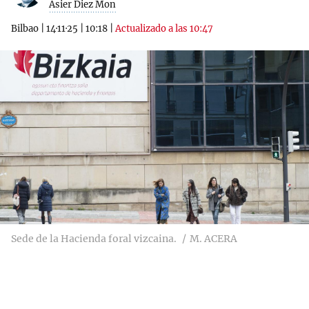
Asier Diez Mon
Bilbao
|
14·11·25
|
10:18
|
Actualizado a las 10:47
Sede de la Hacienda foral vizcaina.
M. ACERA