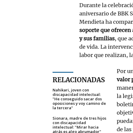
Durante la celebraci
aniversario de BBK S
Mendieta ha compart
soporte que ofrecen 
y sus familias
, que a
de vida. La interven
labor que realizan, l
Por un
RELACIONADAS
valor 
manera
Nahikari, joven con
discapacidad intelectual:
la leg
"He conseguido sacar dos
oposiciones y voy camino de
boleti
la tercera"
objeti
Sionara, madre de tres hijos
puedan
con discapacidad
intelectual: "Mirar hacia
de las
atrás es algo abrumador"