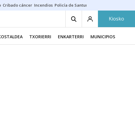
o
Cribado cáncer
Incendios
Policía de Santurtzi
Aeropuerto de Bilba
Kiosko
KOSTALDEA
TXORIERRI
ENKARTERRI
MUNICIPIOS