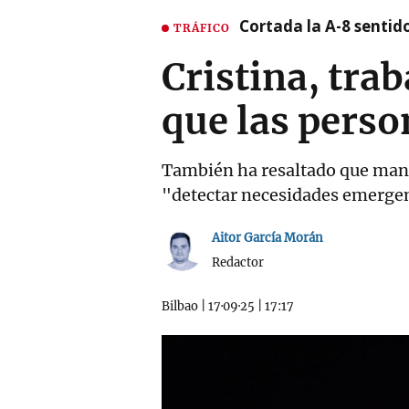
Cortada la A-8 sentid
TRÁFICO
Cristina, tra
que las perso
También ha resaltado que mant
"detectar necesidades emerge
Aitor García Morán
Redactor
Bilbao
|
17·09·25
|
17:17