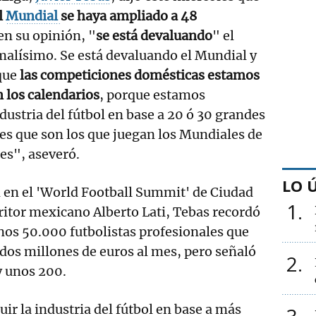
l
Mundial
se haya ampliado a 48
en su opinión, "
se está devaluando
" el
malísimo. Se está devaluando el Mundial y
que
las competiciones domésticas estamos
 los calendarios
, porque estamos
ustria del fútbol en base a 20 ó 30 grandes
es que son los que juegan los Mundiales de
nes", aseveró.
LO 
 en el 'World Football Summit' de Ciudad
1
ritor mexicano Alberto Lati, Tebas recordó
nos 50.000 futbolistas profesionales que
dos millones de euros al mes, pero señaló
2
y unos 200.
r la industria del fútbol en base a más