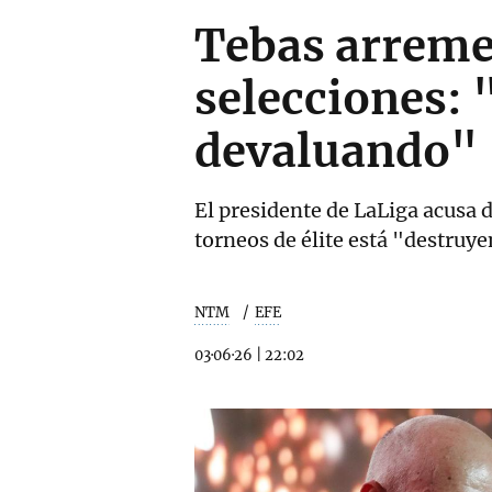
Tebas arreme
selecciones: 
devaluando"
El presidente de LaLiga acusa 
torneos de élite está "destruye
NTM
EFE
03·06·26
|
22:02