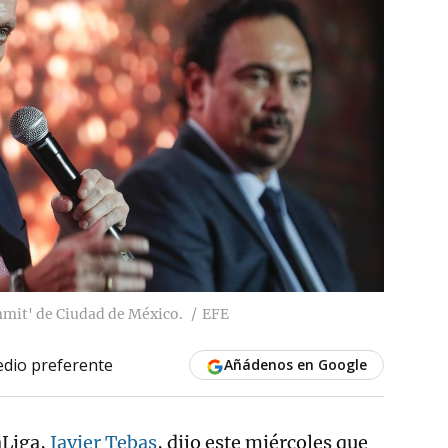
mmit' de Ciudad de México.
EFE
dio preferente
Añádenos en Google
aLiga,
Javier Tebas
, dijo este miércoles que