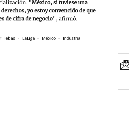
ialización. "
México, si tuviese una
s derechos, yo estoy convencido de que
es de cifra de negocio
", afirmó.
er Tebas
LaLiga
México
Industria