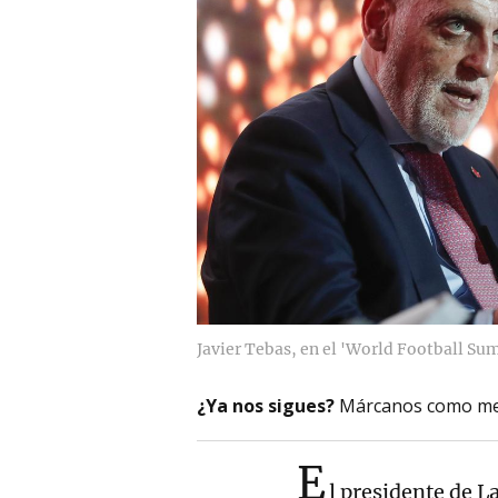
Javier Tebas, en el 'World Football Su
¿Ya nos sigues?
Márcanos como me
E
l presidente de L