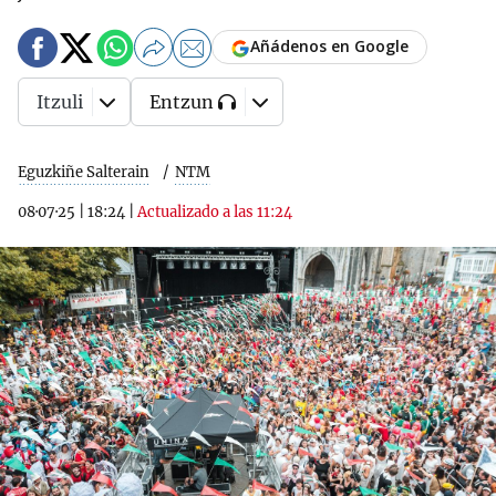
Añádenos en Google
Itzuli
Entzun
Eguzkiñe Salterain
NTM
08·07·25
|
18:24
|
Actualizado a las 11:24