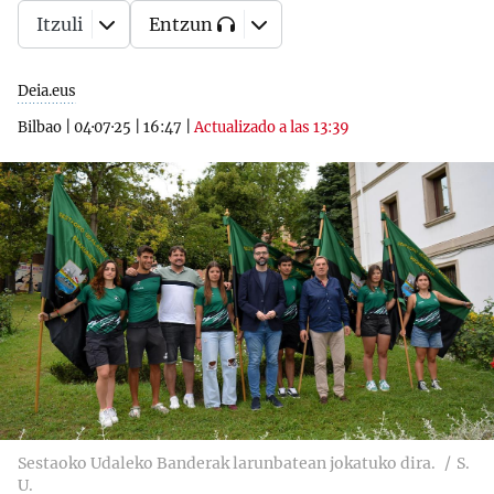
Itzuli
Entzun
Deia.eus
Bilbao
|
04·07·25
|
16:47
|
Actualizado a las 13:39
Sestaoko Udaleko Banderak larunbatean jokatuko dira.
S.
U.