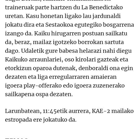
traineruak parte hartzen du La Benedictako
uretan. Kasu honetan ligako lau jardunaldi
jokatu dira eta Sestaokoa egutegiko bosgarrena
izango da. Kaiku hirugarren postuan sailkatu
da, beraz, mailaz igotzeko borrokan sartuta
dago. Udaletik gure babesa helarazi nahi diegu
Kaikuko arraunlariei, oso kirolari gazteak eta
etorkizun oparoa dutenak, denboraldi ona egin
dezaten eta liga erregularraren amaieran
igoera play-offerako edo igoera zuzenerako
sailkapena ospa dezaten.
Larunbatean, 11:45etik aurrera, KAE-2 mailako
estropada ere jokatuko da.