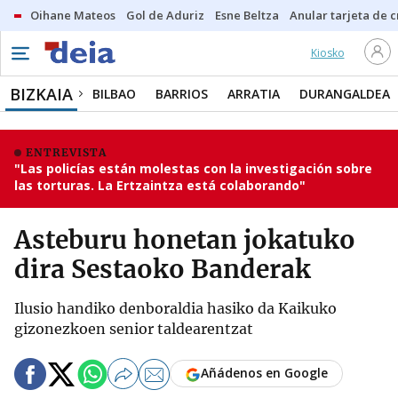
Oihane Mateos
Gol de Aduriz
Esne Beltza
Anular tarjeta de c
Kiosko
BIZKAIA
BILBAO
BARRIOS
ARRATIA
DURANGALDEA
ENTREVISTA
"Las policías están molestas con la investigación sobre
las torturas. La Ertzaintza está colaborando"
Asteburu honetan jokatuko
dira Sestaoko Banderak
Ilusio handiko denboraldia hasiko da Kaikuko
gizonezkoen senior taldearentzat
Añádenos en Google