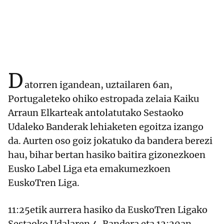
D
atorren igandean, uztailaren 6an,
Portugaleteko ohiko estropada zelaia Kaiku
Arraun Elkarteak antolatutako Sestaoko
Udaleko Banderak lehiaketen egoitza izango
da. Aurten oso goiz jokatuko da bandera berezi
hau, bihar bertan hasiko baitira gizonezkoen
Eusko Label Liga eta emakumezkoen
EuskoTren Liga.
11:25etik aurrera hasiko da EuskoTren Ligako
Sestaoko Udalaren 4. Bandera eta 12:20an