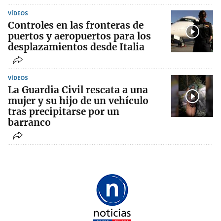
VÍDEOS
Controles en las fronteras de
puertos y aeropuertos para los
desplazamientos desde Italia
VÍDEOS
La Guardia Civil rescata a una
mujer y su hijo de un vehículo
tras precipitarse por un
barranco