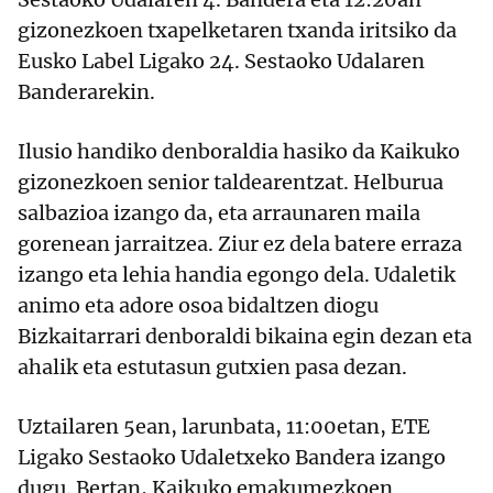
gizonezkoen txapelketaren txanda iritsiko da
Eusko Label Ligako 24. Sestaoko Udalaren
Banderarekin.
Ilusio handiko denboraldia hasiko da Kaikuko
gizonezkoen senior taldearentzat. Helburua
salbazioa izango da, eta arraunaren maila
gorenean jarraitzea. Ziur ez dela batere erraza
izango eta lehia handia egongo dela. Udaletik
animo eta adore osoa bidaltzen diogu
Bizkaitarrari denboraldi bikaina egin dezan eta
ahalik eta estutasun gutxien pasa dezan.
Uztailaren 5ean, larunbata, 11:00etan, ETE
Ligako Sestaoko Udaletxeko Bandera izango
dugu. Bertan, Kaikuko emakumezkoen