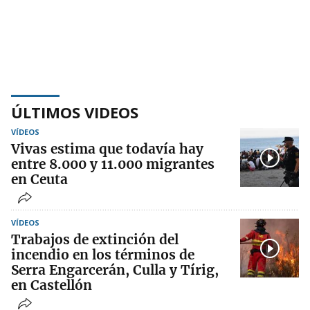
ÚLTIMOS VIDEOS
VÍDEOS
Vivas estima que todavía hay
entre 8.000 y 11.000 migrantes
en Ceuta
VÍDEOS
Trabajos de extinción del
incendio en los términos de
Serra Engarcerán, Culla y Tírig,
en Castellón