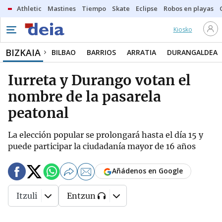
Athletic
Mastines
Tiempo
Skate
Eclipse
Robos en playas
Kiosko
BIZKAIA
BILBAO
BARRIOS
ARRATIA
DURANGALDEA
Iurreta y Durango votan el
nombre de la pasarela
peatonal
La elección popular se prolongará hasta el día 15 y
puede participar la ciudadanía mayor de 16 años
Añádenos en Google
Itzuli
Entzun