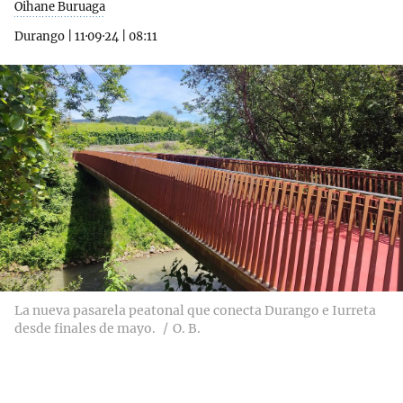
Oihane Buruaga
Durango
|
11·09·24
|
08:11
La nueva pasarela peatonal que conecta Durango e Iurreta
desde finales de mayo.
O. B.