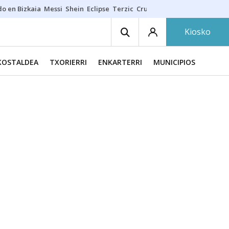
do en Bizkaia
Messi
Shein
Eclipse
Terzic
Cruz Gorbeia
Guía Macarfi
Kiosko
KOSTALDEA
TXORIERRI
ENKARTERRI
MUNICIPIOS