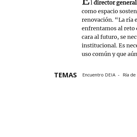
E
l
director genera
como espacio sosteni
renovación. “La ría 
enfrentamos al reto 
cara al futuro, se ne
institucional. Es ne
uso común y que aún
TEMAS
Encuentro DEIA
Ría de