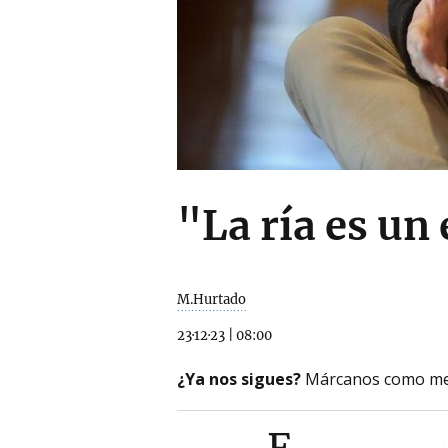
"La ría es un
M.Hurtado
23·12·23
|
08:00
¿Ya nos sigues?
Márcanos como me