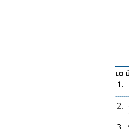
LO 
1
2
3