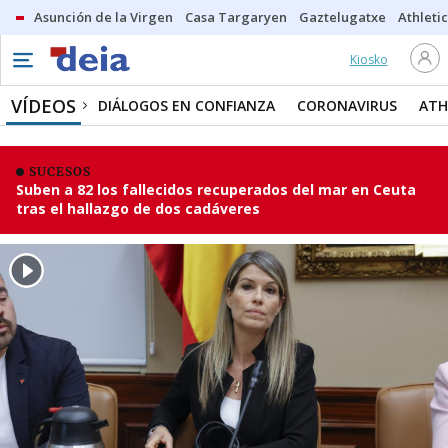
Asunción de la Virgen
Casa Targaryen
Gaztelugatxe
Athletic
Kiosko
VÍDEOS
DIÁLOGOS EN CONFIANZA
CORONAVIRUS
ATH
SUCESOS
Suben a 82 los fallecidos recuperados del mar en Ceuta
tras el hallazgo de dos cadáveres