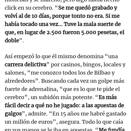
click en su cerebro. “
Se me quedó grabado y
volví al de 10 días, porque tonto no era. Si me
había tocado una vez... Tuve la mala suerte de
que, en lugar de 2.500 fueron 5.000 pesetas, el
doble
”.
Así empezó lo que él mismo denomina “una
carrera delictiva
” por casinos, bingos, locales y
salones, “me conozco todos los de Bilbao y
alrededores”. Buscando cada vez un golpe más
fuerte de adrenalina, “que es lo que te pide el
cerebro”, un subidón más potente. “
Es más
fácil decir a qué no he jugado: a las apuestas de
galgos
”, admite. “En 15 años me habré gastado
un millón de euros”, asegura. Todo lo que caía
en sus manos se le iba en apuestas. “
Me fundía