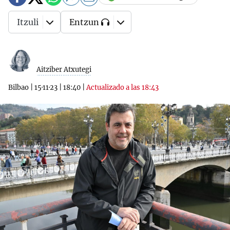
Itzuli
Entzun
Aitziber Atxutegi
Bilbao
|
15·11·23
|
18:40
|
Actualizado a las 18:43