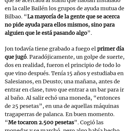
que se acercaba al stand que habían instalado
en la calle Bailén los grupos de ayuda mutua de
Bilbao. “
La mayoría de la gente que se acerca
no pide ayuda para ellos mismos, sino para
alguien que le está pasando algo
”.
Jon todavía tiene grabado a fuego el
primer día
que jugó
. Paradójicamente, un golpe de suerte,
dos en realidad, fueron el principio de todo lo
que vino después. Tenía 15 años y estudiaba en
Salesianos, en Deusto; una mañana, antes de
entrar en clase, tuvo que entrar a un bar para ir
al baño. Al salir echó una moneda, “entonces
de 25 pesetas”, en una de aquellas máquinas
tragaperras de palanca. En buen momento.
“
Me tocaron 2.500 pesetas
”. Cogió las
monedas y se marchó, pero algo había hecho