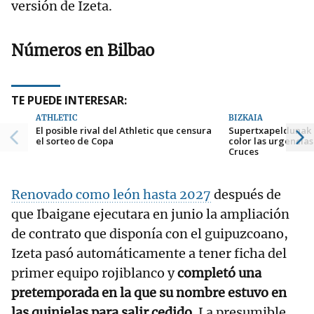
versión de Izeta.
Números en Bilbao
TE PUEDE INTERESAR:
ATHLETIC
BIZKAIA
El posible rival del Athletic que censura
Supertxapeldunak l
el sorteo de Copa
color las urgencias
Cruces
Renovado como león hasta 2027
después de
que Ibaigane ejecutara en junio la ampliación
de contrato que disponía con el guipuzcoano,
Izeta pasó automáticamente a tener ficha del
primer equipo rojiblanco y
completó una
pretemporada en la que su nombre estuvo en
las quinielas para salir cedido
. La presumible