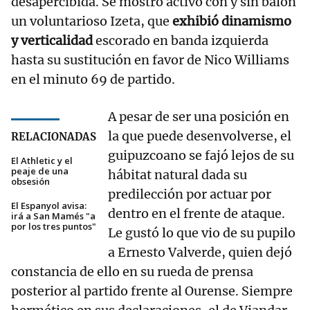
desapercibida. Se mostró activo con y sin balón
un voluntarioso Izeta, que
exhibió dinamismo
y verticalidad
escorado en banda izquierda
hasta su sustitución en favor de Nico Williams
en el minuto 69 de partido.
A pesar de ser una posición en
la que puede desenvolverse, el
RELACIONADAS
guipuzcoano se fajó lejos de su
El Athletic y el
peaje de una
hábitat natural dada su
obsesión
predilección por actuar por
El Espanyol avisa:
dentro en el frente de ataque.
irá a San Mamés "a
por los tres puntos"
Le gustó lo que vio de su pupilo
a Ernesto Valverde, quien dejó
constancia de ello en su rueda de prensa
posterior al partido frente al Ourense. Siempre