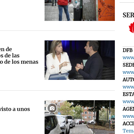
SER
en de
DFB
 de las
www.
o de los menas
SED
www.
AUT
www.
EST
www.
visto a unos
AGE
www.
ACC
Tema