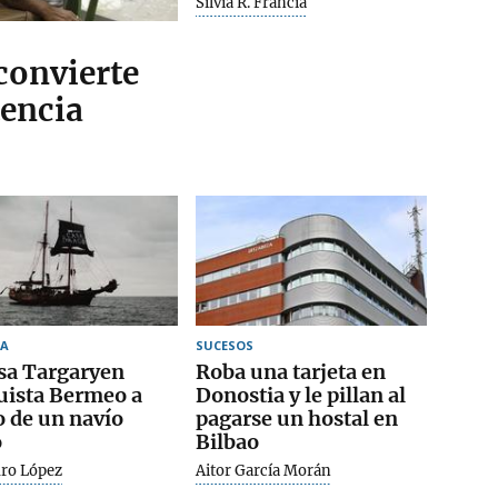
Silvia R. Francia
convierte
tencia
A
SUCESOS
sa Targaryen
Roba una tarjeta en
uista Bermeo a
Donostia y le pillan al
 de un navío
pagarse un hostal en
o
Bilbao
dro López
Aitor García Morán