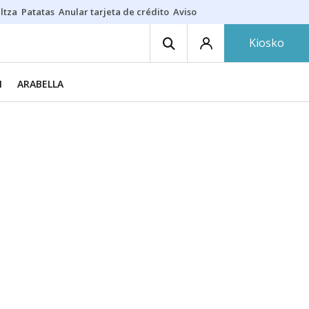
ltza
Patatas
Anular tarjeta de crédito
Aviso amarillo
Voluntariado en
Kiosko
I
ARABELLA