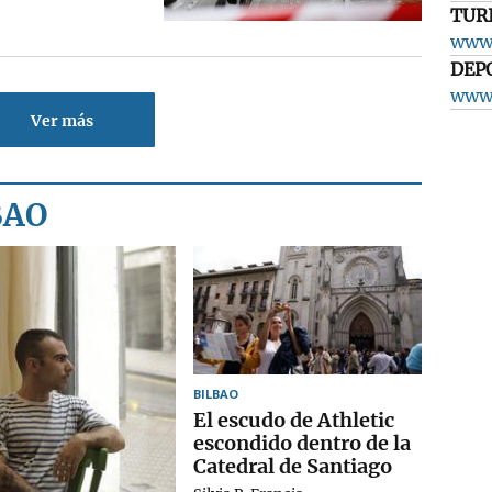
TUR
www.
DEP
www.
Ver más
BAO
BILBAO
El escudo de Athletic
escondido dentro de la
Catedral de Santiago