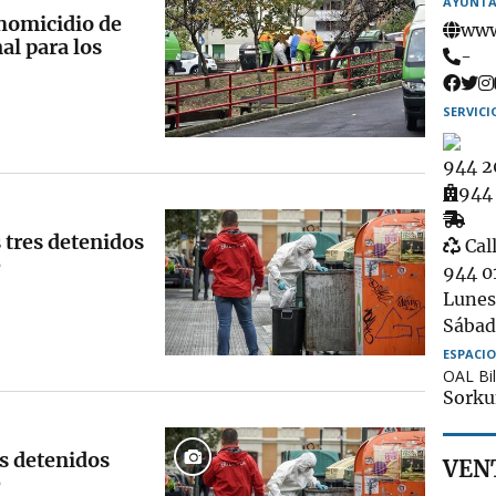
AYUNTA
 homicidio de
www
al para los
Tel
-
SERVICI
944 2
Amb
944
Rec
s tres detenidos
Gar
de
Call
e
mue
944 0
Lunes 
Sábad
ESPACIO
OAL Bi
Sorku
s detenidos
VENT
e