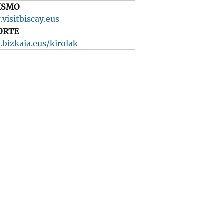
ISMO
visitbiscay.eus
ORTE
bizkaia.eus/kirolak