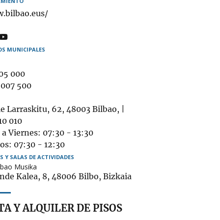
MIENTO
.bilbao.eus/
éfono
OS MUNICIPALES
05 000
ulatorio
 007 500
ogida
bigune
e Larraskitu, 62, 48003 Bilbao, |
bles
10 010
a Viernes: 07:30 - 13:30
os: 07:30 - 12:30
S Y SALAS DE ACTIVIDADES
lbao Musika
nde Kalea, 8, 48006 Bilbo, Bizkaia
A Y ALQUILER DE PISOS