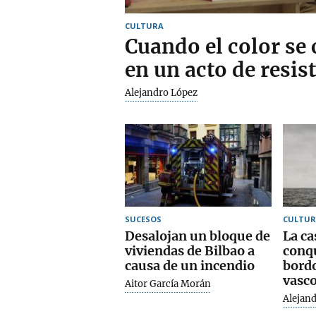
CULTURA
Cuando el color se 
en un acto de resis
Alejandro López
SUCESOS
CULTUR
Desalojan un bloque de
La ca
viviendas de Bilbao a
conq
causa de un incendio
bordo
vasc
Aitor García Morán
Alejan