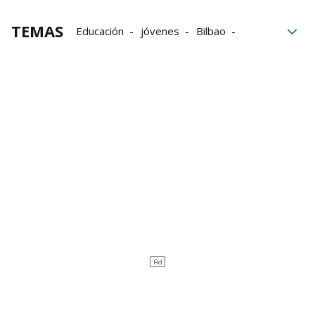
TEMAS
Educación
jóvenes
Bilbao
Trabajo
Soberanía
igualdad
Siglo XXI