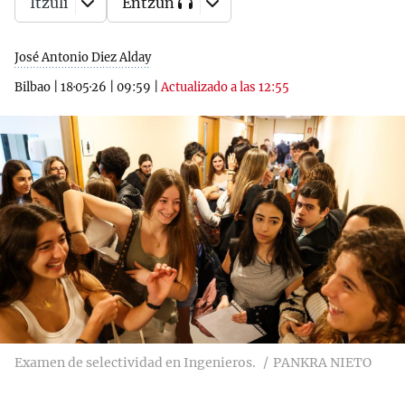
Itzuli
Entzun
José Antonio Diez Alday
Bilbao
|
18·05·26
|
09:59
|
Actualizado a las 12:55
Examen de selectividad en Ingenieros.
PANKRA NIETO