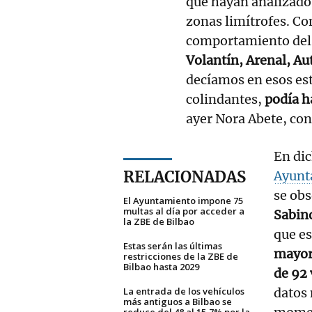
que hayan analizado 
zonas limítrofes. Con
comportamiento del 
Volantín, Arenal, A
decíamos en esos est
colindantes,
podía h
ayer Nora Abete, con
En dic
RELACIONADAS
Ayunt
se ob
El Ayuntamiento impone 75
multas al día por acceder a
Sabin
la ZBE de Bilbao
que es
Estas serán las últimas
mayor 
restricciones de la ZBE de
Bilbao hasta 2029
de 92
La entrada de los vehículos
datos 
más antiguos a Bilbao se
reduce del 48 al 15,7% por la