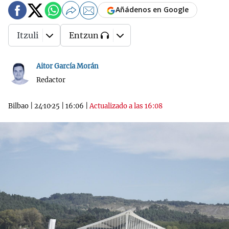
Añádenos en Google
Itzuli
Entzun
Aitor García Morán
Redactor
Bilbao
|
24·10·25
|
16:06
|
Actualizado a las 16:08