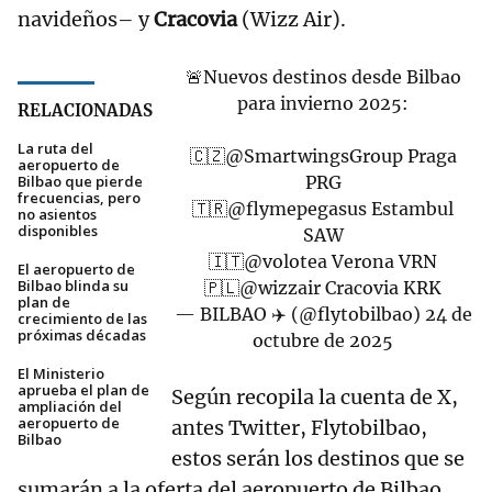
navideños– y
Cracovia
(Wizz Air).
🚨Nuevos destinos desde Bilbao
para invierno 2025:
RELACIONADAS
La ruta del
🇨🇿
@SmartwingsGroup
Praga
aeropuerto de
Bilbao que pierde
PRG
frecuencias, pero
🇹🇷
@flymepegasus
Estambul
no asientos
disponibles
SAW
🇮🇹
@volotea
Verona VRN
El aeropuerto de
Bilbao blinda su
🇵🇱
@wizzair
Cracovia KRK
plan de
— BILBAO ✈️ (@flytobilbao)
24 de
crecimiento de las
próximas décadas
octubre de 2025
El Ministerio
aprueba el plan de
Según recopila la cuenta de X,
ampliación del
aeropuerto de
antes Twitter, Flytobilbao,
Bilbao
estos serán los destinos que se
sumarán a la oferta del aeropuerto de Bilbao.