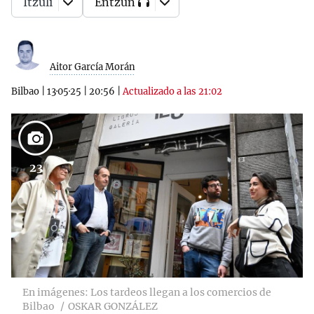
Itzuli
Entzun
Aitor García Morán
Bilbao
|
13·05·25
|
20:56
|
Actualizado a las 21:02
23
En imágenes: Los tardeos llegan a los comercios de
Bilbao
OSKAR GONZÁLEZ