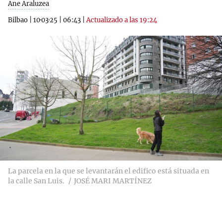
Ane Araluzea
Bilbao
|
10·03·25
|
06:43
|
Actualizado a las 19:24
La parcela en la que se levantarán el edifico está situada en
la calle San Luis.
JOSÉ MARI MARTÍNEZ