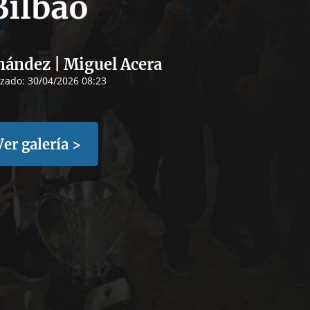
Bilbao
nández | Miguel Acera
izado:
30/04/2026 08:23
Ver galería >