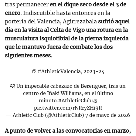
tras permanecer
en el dique seco desde el 3 de
enero
. Indiscutible hasta entonces en la
portería del Valencia, Agirrezabala
sufrió aquel
día en la visita al Celta de Vigo una rotura en la
musculatura isquiotibial de la pierna izquierda
que le mantuvo fuera de combate los dos
siguientes meses.
💭
#AthleticValencia
, 2023-24
🤯 Un impecable cabezazo de Berenguer, tras un
centro de Iñaki Williams, en el último
minuto.
#AthleticClub
🦁
pic.twitter.com/rNRryZHi9R
— Athletic Club (@AthleticClub)
7 de mayo de 2026
A punto de volver a las convocatorias en marzo,