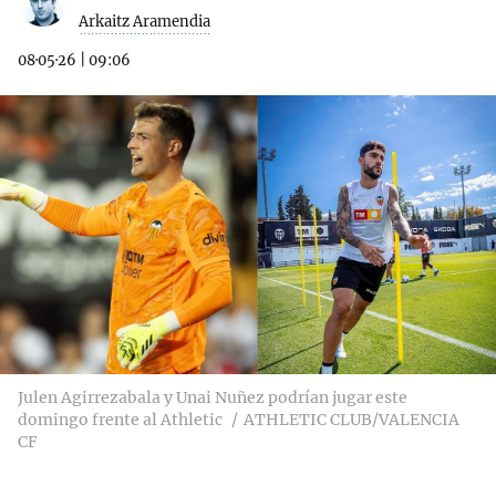
Arkaitz Aramendia
08·05·26
|
09:06
Julen Agirrezabala y Unai Nuñez podrían jugar este
domingo frente al Athletic
ATHLETIC CLUB/VALENCIA
CF