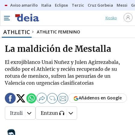
Aviso amarillo
Italia
Eclipse
Terzic
Cruz Gorbeia
Messi
G
Kiosko
ATHLETIC
ATHLETIC FEMENINO
La maldición de Mestalla
El exrojiblanco Unai Nuñez y Julen Agirrezabala,
cedido por el Athletic y recién recuperado de su
rotura de menisco, sufren las penurias de un
Valencia con urgencias clasificatorias
Añádenos en Google
0
Itzuli
Entzun