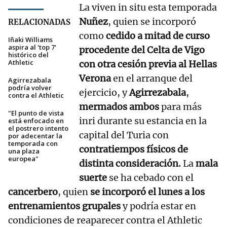
La viven in situ esta temporada
Nuñez
, quien se incorporó
RELACIONADAS
como
cedido a mitad de curso
Iñaki Williams
aspira al 'top 7'
procedente del Celta de Vigo
histórico del
Athletic
con otra cesión previa al Hellas
Verona
en el arranque del
Agirrezabala
podría volver
ejercicio, y
Agirrezabala
,
contra el Athletic
mermados ambos
para más
"El punto de vista
inri durante su estancia en la
está enfocado en
el postrero intento
capital del Turia con
por adecentar la
temporada con
contratiempos físicos de
una plaza
europea"
distinta consideración.
La
mala
suerte
se ha cebado con el
cancerbero
, quien
se incorporó el lunes a los
entrenamientos grupales
y podría estar en
condiciones de reaparecer contra el Athletic