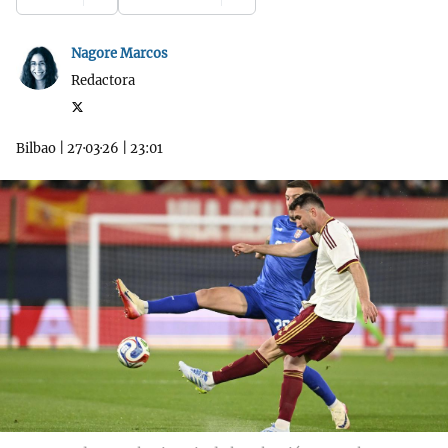
Nagore Marcos
Redactora
Bilbao
|
27·03·26
|
23:01