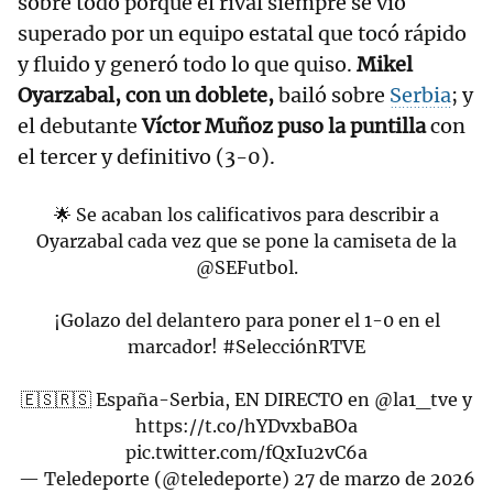
sobre todo porque el rival siempre se vio
superado por un equipo estatal que tocó rápido
y fluido y generó todo lo que quiso.
Mikel
Oyarzabal, con un doblete,
bailó sobre
Serbia
; y
el debutante
Víctor Muñoz puso la puntilla
con
el tercer y definitivo (3-0).
🌟 Se acaban los calificativos para describir a
Oyarzabal cada vez que se pone la camiseta de la
@SEFutbol
.
¡Golazo del delantero para poner el 1-0 en el
marcador!
#SelecciónRTVE
🇪🇸🇷🇸 España-Serbia, EN DIRECTO en
@la1_tve
y
https://t.co/hYDvxbaBOa
pic.twitter.com/fQxIu2vC6a
— Teledeporte (@teledeporte)
27 de marzo de 2026