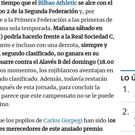
 tiempo que el
Bilbao Athletic
se alce con el
o 2 de la Segunda Federación
y, por
e a la Primera Federación a las primeras de
una sola temporada
. Mañana sábado en
) podría hacerlo frente a la Real Sociedad C
,
nto e incluso con una derrota,
siempre y
 segundo clasificado, no ganara en su
arre contra el Alavés B del domingo (18.00
stos momentos, los rojiblancos aventajan en
LO 
do clasificado. Además, todavía restarán
1
spués de esta jornada, para concluir la
 parece que este campeonato no se le puede
aino.
2
ue los pupilos de
Carlos Gurpegi
han sido l
os
es merecedores de este ansiado premio
.