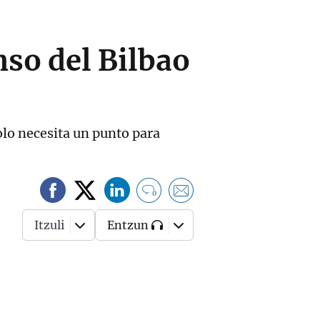
nso del Bilbao
solo necesita un punto para
0
Itzuli
Entzun