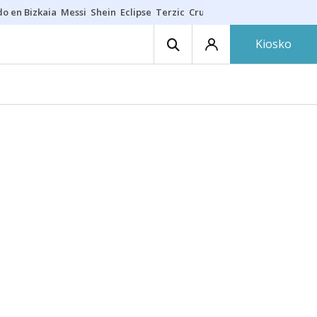
do en Bizkaia
Messi
Shein
Eclipse
Terzic
Cruz Gorbeia
Guía Macarfi
Kiosko