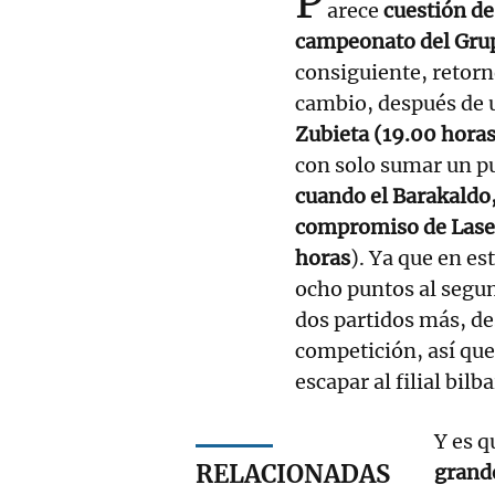
P
arece
cuestión de
campeonato del Grup
consiguiente, retorn
cambio, después de 
Zubieta (19.00 horas
con solo sumar un pu
cuando el Barakaldo,
compromiso de Lases
horas
). Ya que en e
ocho puntos al segun
dos partidos más, de
competición, así que
escapar al filial bilb
Y es q
RELACIONADAS
grand