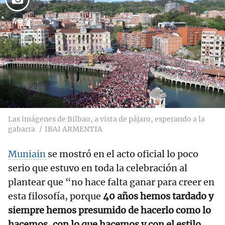
40
Las imágenes de Bilbao, a vista de pájaro, esperando a la
gabarra
IBAI ARMENTIA
Muniain
se mostró en el acto oficial lo poco
serio que estuvo en toda la celebración al
plantear que “no hace falta ganar para creer en
esta filosofía, porque
40 años hemos tardado y
siempre hemos presumido de hacerlo como lo
hacemos, con lo que hacemos y con el estilo