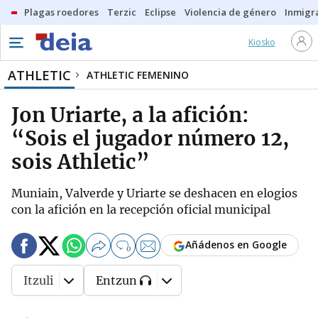
Plagas roedores
Terzic
Eclipse
Violencia de género
Inmigra
Kiosko
ATHLETIC
ATHLETIC FEMENINO
Jon Uriarte, a la afición:
“Sois el jugador número 12,
sois Athletic”
Muniain, Valverde y Uriarte se deshacen en elogios
con la afición en la recepción oficial municipal
Añádenos en Google
0
Itzuli
Entzun