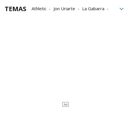
TEMAS
Athletic
Jon Uriarte
La Gabarra
Final de Copa
Ernesto Valverde
Iker Muniain