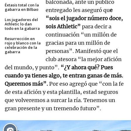
balconada, ante un publico
Éxtasis total con la
gabarra en Bilbao
entregado les aseguró qu
e
“sois el jugador número doce,
Los jugadores del
Athletic lo dan
sois Athletic”
para decir a
todo en la gabarra
continuación “un millón de
Resurrección en
gracias para un millón de
rojo y blanco con la
celebración de la
personas”. Manifestó que el
gabarra
club atesora “la mejor afición
del mundo, y punto”.
“¿Y ahora qué? Pues
cuando ya tienes algo, te entran ganas de más.
Queremos más”.
Por eso agregó que “con la fe
de esta afición y esta plantilla, estad seguros
que volveremos a surcar la ría. Tenemos un
gran presente y un tremendo futuro”.