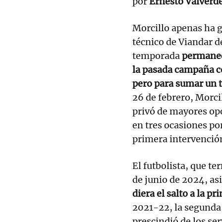
por
Ernesto Valverd
Morcillo apenas ha g
técnico de Viandar de
temporada
permanec
la pasada campaña co
pero para sumar un 
26 de febrero, Morci
privó de mayores opo
en tres ocasiones po
primera intervenció
El futbolista, que te
de junio de 2024, asi
diera el salto a la pr
2021-22, la segunda
prescindió de los se