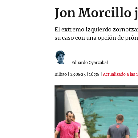
Jon Morcillo 
El extremo izquierdo zornotzarr
su caso con una opción de prórr
Eduardo Oyarzabal
Bilbao
|
23·08·23
|
16:38
|
Actualizado a las 