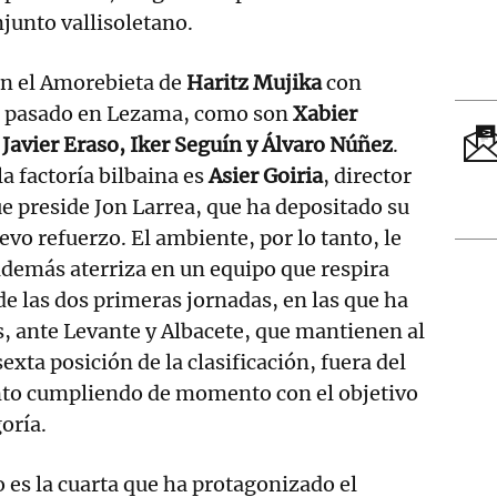
njunto vallisoletano.
en el Amorebieta de
Haritz Mujika
con
n pasado en Lezama, como son
Xabier
 Javier Eraso, Iker Seguín y Álvaro Núñez
.
la factoría bilbaina es
Asier Goiria
, director
ue preside Jon Larrea, que ha depositado su
vo refuerzo. El ambiente, por lo tanto, le
 además aterriza en un equipo que respira
 las dos primeras jornadas, en las que ha
, ante Levante y Albacete, que mantienen al
xta posición de la clasificación, fuera del
anto cumpliendo de momento con el objetivo
oría.
o es la cuarta que ha protagonizado el