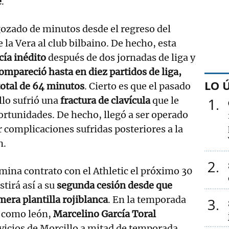
e
.
ozado de minutos desde el regreso del
 la Vera al club bilbaino. De hecho, esta
ía inédito
después de dos jornadas de liga y
mpareció hasta en diez partidos de liga,
LO 
total de 64 minutos
. Cierto es que el pasado
llo sufrió una
fractura de clavícula
que le
1
rtunidades. De hecho, llegó a ser operado
r complicaciones sufridas posteriores a la
n.
2
rmina contrato con el Athletic el próximo 30
stirá así a su
segunda cesión desde que
imera plantilla rojiblanca
. En la temporada
3
 como león,
Marcelino García Toral
rvicios de Morcillo a mitad de temporada,