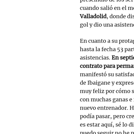
cuando salió en el m
Valladolid
, donde di
gol y dio una asisten
En cuanto a su prota
hasta la fecha 53 par
asistencias.
En septi
contrato para perma
manifestó su satisfa
de Ibaigane y expres
muy feliz por cómo 
con muchas ganas e i
nuevo entrenador. H
podía pasar, pero cr
es estar aquí, sé lo d
puedo seguir no he p