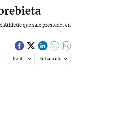
orebieta
l Athletic que sale prestado, en
0
Itzuli
Entzun