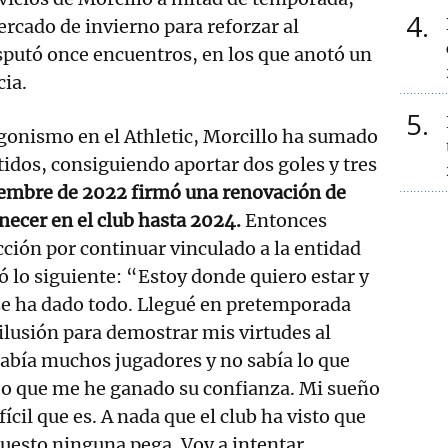
4
ercado de invierno para reforzar al
sputó once encuentros, en los que anotó un
cia.
5
gonismo en el Athletic, Morcillo ha sumado
tidos, consiguiendo aportar dos goles y tres
embre de 2022 firmó una renovación de
necer en el club hasta 2024.
Entonces
cción por continuar vinculado a la entidad
ó lo siguiente: “Estoy donde quiero estar y
se ha dado todo. Llegué en pretemporada
lusión para demostrar mis virtudes al
abía muchos jugadores y no sabía lo que
eo que me he ganado su confianza. Mi sueño
ifícil que es. A nada que el club ha visto que
uesto ninguna pega. Voy a intentar