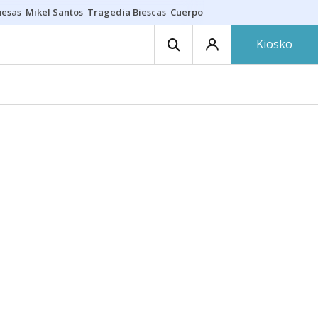
uesas
Mikel Santos
Tragedia Biescas
Cuerpo ría
Inmigración Bizkaia
Kiosko