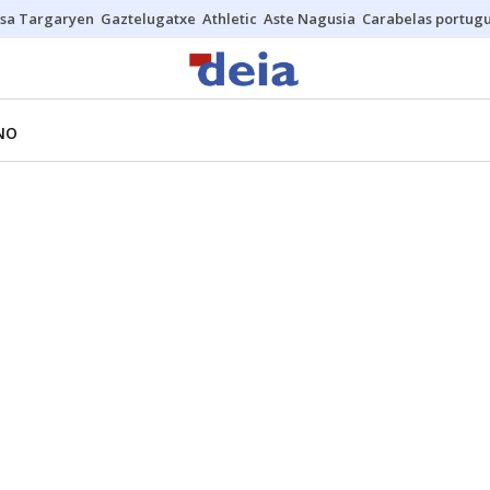
sa Targaryen
Gaztelugatxe
Athletic
Aste Nagusia
Carabelas portug
NO