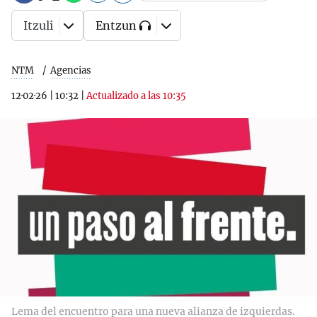
Itzuli
Entzun
NTM
Agencias
12·02·26
|
10:32
|
Actualizado a las 10:35
Lema del encuentro para una nueva alianza de izquierdas.