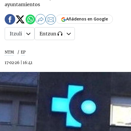
ayuntamientos
Añádenos en Google
Itzuli
Entzun
NTM
EP
17·02·26
|
16:41