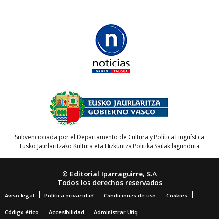
Subvencionada por el Departamento de Cultura y Política Lingüística
Eusko Jaurlaritzako Kultura eta Hizkuntza Politika Sailak lagunduta
© Editorial Iparraguirre, S.A
Todos los derechos reservados
Aviso legal
Política privacidad
Condiciones de uso
Cookies
Código ético
Accesibilidad
Administrar Utiq