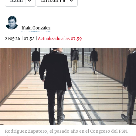
Itzuli
Entzun
Iñaki González
21·05·26
|
07:54
|
Actualizado a las 07:59
Rodríguez Zapatero, el pasado año en el Congreso del PSN.