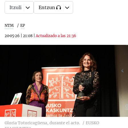
Itzuli
Entzun
NTM
EP
20·05·26
|
21:08
|
Actualizado a las 21:36
Gloria Totoricagüena, durante el acto.
EUSKO