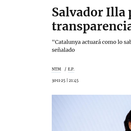
Salvador Illa
transparencia
"Catalunya actuará como lo sab
señalado
NTM
E.P.
30·11·25
|
21:45