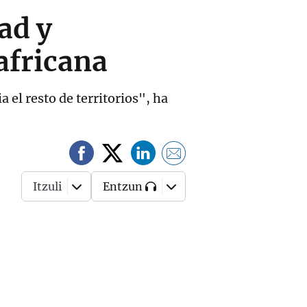
ad y
africana
el resto de territorios", ha
Itzuli
Entzun