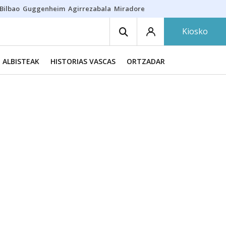
Bilbao
Guggenheim
Agirrezabala
Miradores en Bilbao
Arrese
Sequí
Kiosko
ALBISTEAK
HISTORIAS VASCAS
ORTZADAR