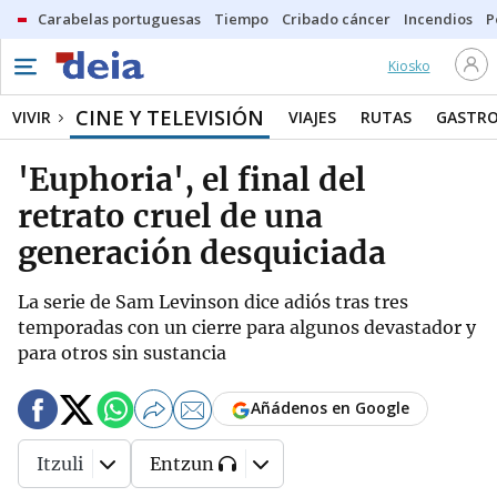
Carabelas portuguesas
Tiempo
Cribado cáncer
Incendios
P
Kiosko
CINE Y TELEVISIÓN
VIVIR
VIAJES
RUTAS
GASTR
'Euphoria', el final del
retrato cruel de una
generación desquiciada
La serie de Sam Levinson dice adiós tras tres
temporadas con un cierre para algunos devastador y
para otros sin sustancia
Añádenos en Google
Itzuli
Entzun