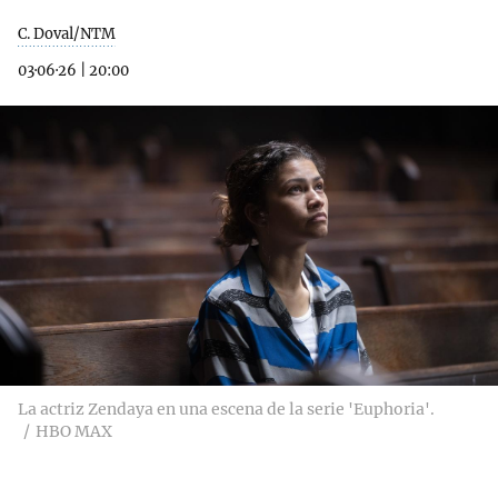
C. Doval/NTM
03·06·26
|
20:00
La actriz Zendaya en una escena de la serie 'Euphoria'.
HBO MAX