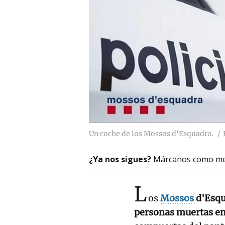
Un coche de los Mossos d'Esquadra.
¿Ya nos sigues?
Márcanos como me
L
os
Mossos
d'Esq
personas muertas en 