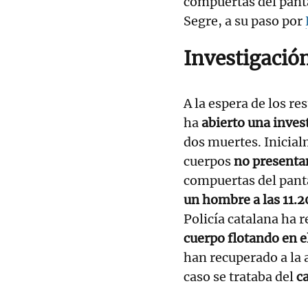
compuertas del panta
Segre, a su paso por
Investigación
A la espera de los re
ha
abierto una inves
dos muertes. Inicial
cuerpos
no presentan
compuertas del panta
un hombre a las 11.2
Policía catalana ha r
cuerpo flotando en e
han recuperado a la a
caso se trataba del
c