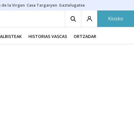
 de la Virgen
Casa Targaryen
Gaztelugatxe
Athletic
Aste Nagusia
C
Kiosko
ALBISTEAK
HISTORIAS VASCAS
ORTZADAR