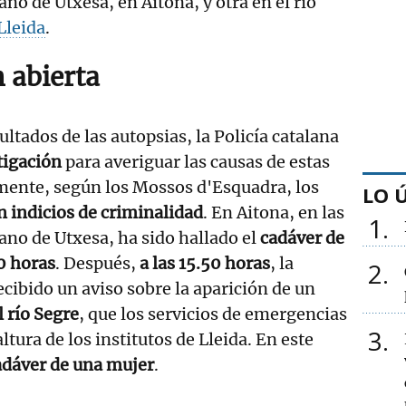
no de Utxesa, en Aitona, y otra en el río
Lleida
.
 abierta
sultados de las autopsias, la Policía catalana
tigación
para averiguar las causas de estas
mente, según los Mossos d'Esquadra, los
LO 
 indicios de criminalidad
. En Aitona, en las
1
no de Utxesa, ha sido hallado el
cadáver de
0 horas
. Después,
a las 15.50 horas
, la
2
ecibido un aviso sobre la aparición de un
l río Segre
, que los servicios de emergencias
3
ltura de los institutos de Lleida. En este
adáver de una mujer
.