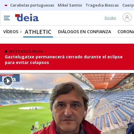
Carabelas portuguesas
Mikel Santos
Tragedia Biescas
Cuerp
Kiosko
ATHLETIC
VÍDEOS
DIÁLOGOS EN CONFIANZA
CORONA
METEREOLOGÍA
Gaztelugatxe permanecerá cerrado durante el eclipse
para evitar colapsos