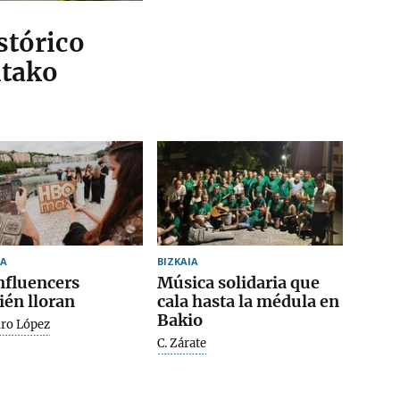
stórico
itako
A
BIZKAIA
nfluencers
Música solidaria que
én lloran
cala hasta la médula en
Bakio
dro López
C. Zárate