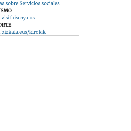
s sobre Servicios sociales
ISMO
visitbiscay.eus
ORTE
bizkaia.eus/kirolak