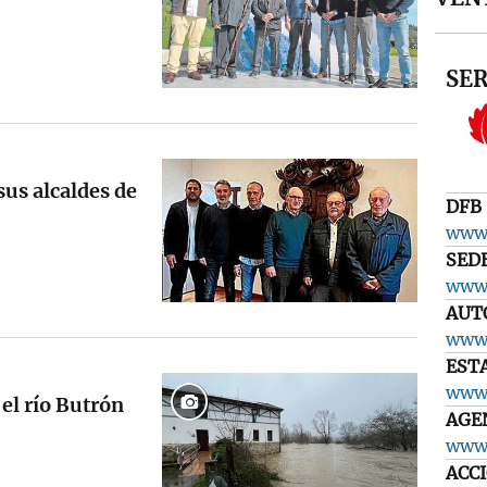
SER
us alcaldes de
DFB
www.
SED
www.
AUT
www.
EST
www.
 el río Butrón
AGE
www.
ACC