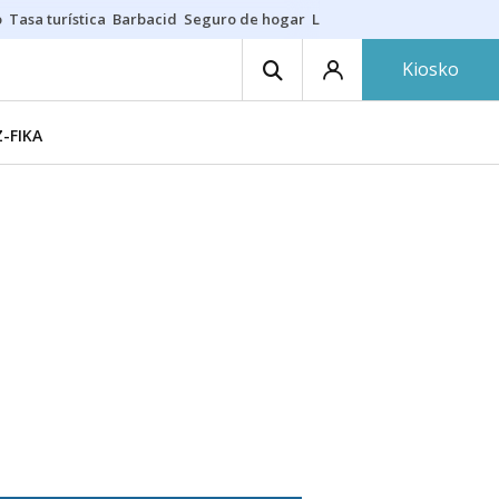
o
Tasa turística
Barbacid
Seguro de hogar
Lío Athletic-Osasuna
Mast
Kiosko
-FIKA