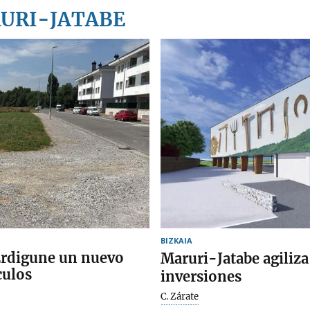
RURI-JATABE
BIZKAIA
 Erdigune un nuevo
Maruri-Jatabe agiliza
culos
inversiones
C. Zárate