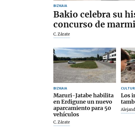
BIZKAIA
Bakio celebra su hi
concurso de marm
C. Zárate
BIZKAIA
CULTUR
Maruri-Jatabe habilita
Los i
en Erdigune un nuevo
tambi
aparcamiento para 50
Alejan
vehículos
C. Zárate