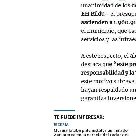
unanimidad de los
d
EH Bildu
– el presup
ascienden a 1.960.9
el municipio, que es
servicios y las infrae
A este respecto, el
al
destaca qu
e “este pr
responsabilidad y la
este motivo subraya
hayan respaldado un
garantiza inversione
TE PUEDE INTERESAR:
BIZKAIA
Maruri-Jatabe pide instalar un mirador
y un aterpe en la parcela del radar del