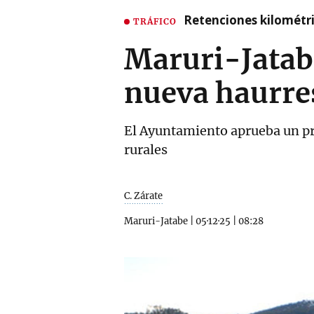
Retenciones kilométri
TRÁFICO
Maruri-Jatabe
nueva haurre
El Ayuntamiento aprueba un pre
rurales
C. Zárate
Maruri-Jatabe
|
05·12·25
|
08:28