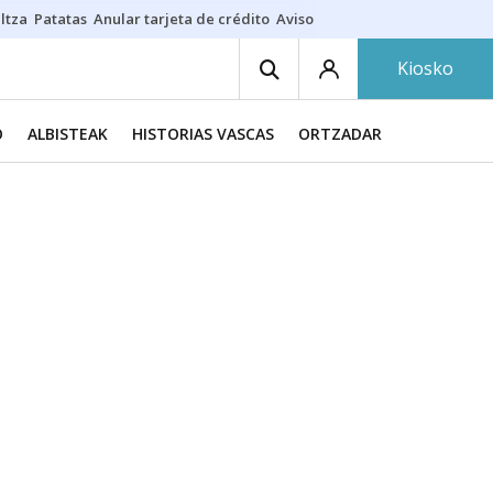
ltza
Patatas
Anular tarjeta de crédito
Aviso amarillo
Voluntariado en
Kiosko
O
ALBISTEAK
HISTORIAS VASCAS
ORTZADAR