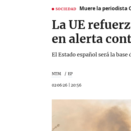
Muere la periodista 
SOCIEDAD
La UE refuerz
en alerta con
El Estado español será la base d
NTM
EP
02·06·26
|
20:56