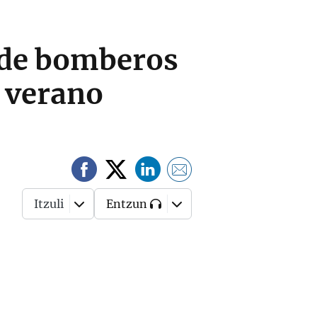
y de bomberos
l verano
Itzuli
Entzun