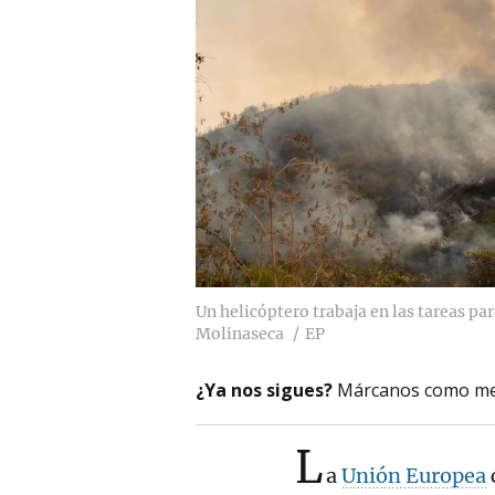
Un helicóptero trabaja en las tareas par
Molinaseca
EP
¿Ya nos sigues?
Márcanos como me
L
a
Unión Europea